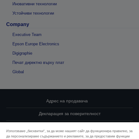
Иновативни технологии
Устойчиви технологии
Company
Executive Team
Epson Europe Electronics
Digigraphie
Печат директно върху плат
Global
Адрес на продавача
Декларация за поверителност
EU Data Act Compliance
Използваме „бисквитки“, за да може нашият сайт да функционира правилно, за
да персонализираме съдържанието и рекламите, за да предоставим функции
Свържете се с нас за Вашите данни