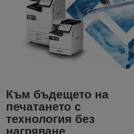
Към бъдещето на
печатането с
технология без
нагряване