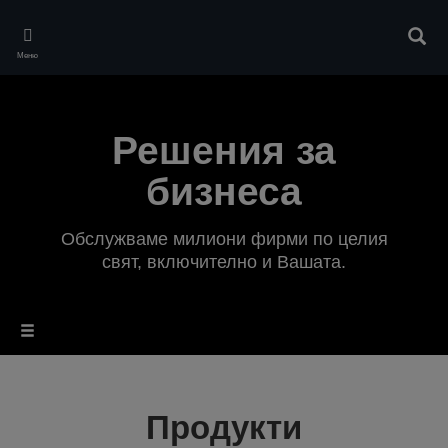
Skip
to
Търс
main
Меню
content
Решения за
бизнеса
Обслужваме милиони фирми по целия
свят, включително и Вашата.
Продукти