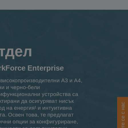
тдел
kForce Enterprise
 високопроизводителни A3 и A4,
ни и черно-бели
ифункционални устройства са
ктирани да осигуряват нисък
Свържете се с нас
од на енергия¹ и интуитивна
та. Освен това, те предлагат
ични опции за конфигуриране,