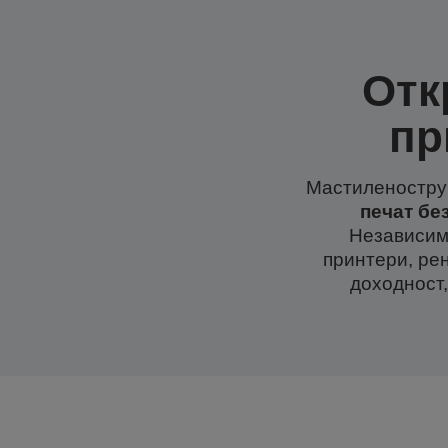
Отк
пр
Мастиленостр
печат бе
Независим
принтери, ре
доходност