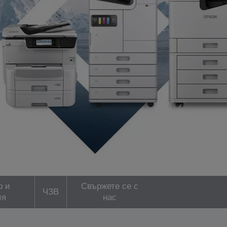
р и
Свържете се с
ЧЗВ
ия
нас