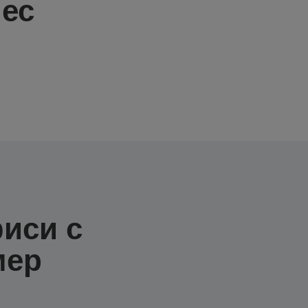
нес
иси с
мер