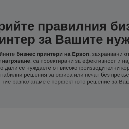
рийте правилния би
интер за Вашите ну
уйните
бизнес принтери на Epson
, захранвани о
з нагряване
, са проектирани за ефективност и н
о дали се нуждаете от високопроизводителни ко
нтабилни решения за офиса или печат без прекъс
, ние разполагаме с перфектното решение за Ваш