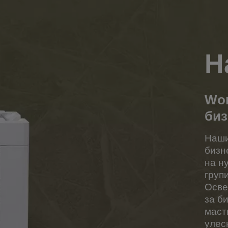
Н
Wor
биз
Наши
бизн
на н
груп
Осве
за б
маст
улес