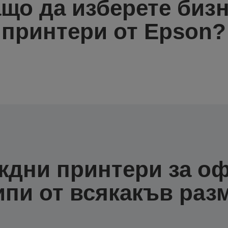
що да изберете биз
принтери от Epson?
ждни принтери за оф
ипи от всякакъв раз