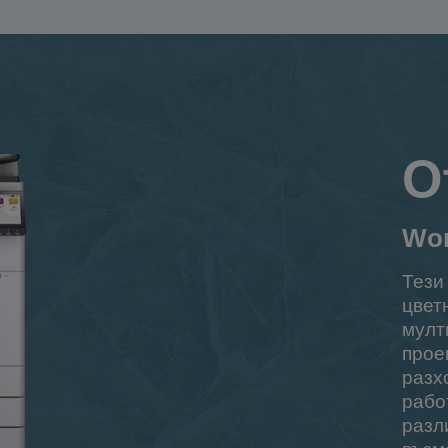
О
Wor
Тези
цвет
мулт
прое
разх
рабо
разл