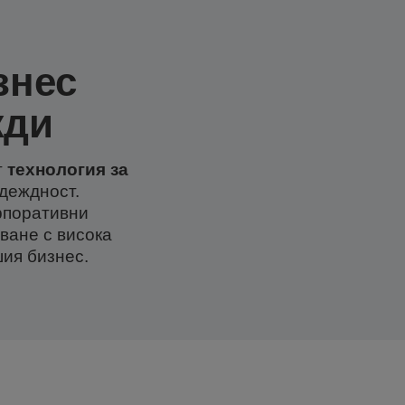
знес
жди
т
технология за
адеждност.
рпоративни
ване с висока
ия бизнес.