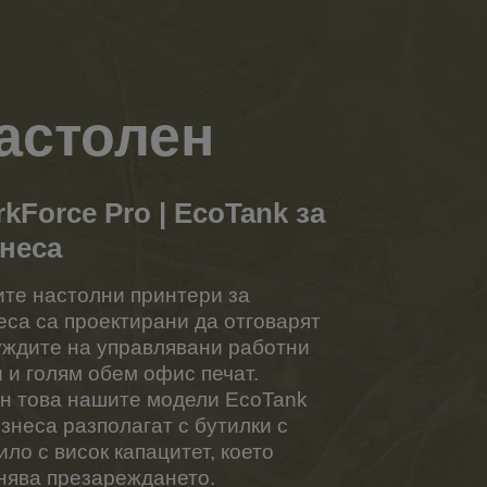
астолен
kForce Pro | EcoTank за
неса
те настолни принтери за
еса са проектирани да отговарят
уждите на управлявани работни
и и голям обем офис печат.
н това нашите модели EcoTank
изнеса разполагат с бутилки с
ило с висок капацитет, което
нява презареждането.