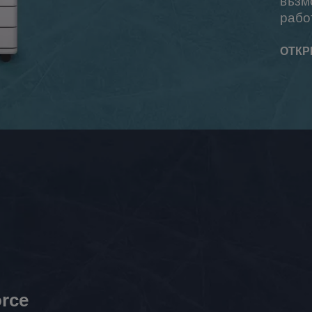
възм
рабо
ОТКР
rce