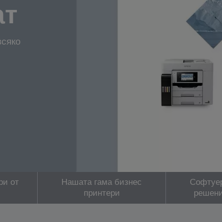
ат
всяко
ри от
Нашата гама бизнес
Софтуе
принтери
решен