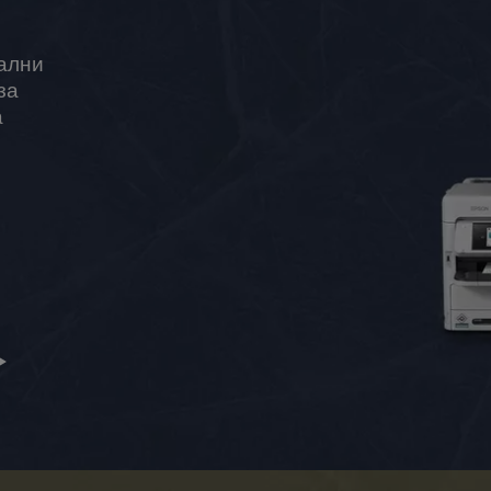
ални
за
а