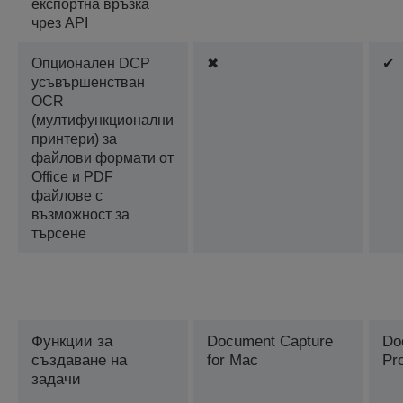
експортна връзка
чрез API
Опционален DCP
✖
✔
усъвършенстван
OCR
(мултифункционални
принтери) за
файлови формати от
Office и PDF
файлове с
възможност за
търсене
Функции за
Document Capture
Do
създаване на
for Mac
Pr
задачи