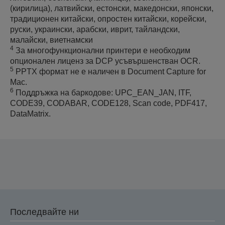
(кирилица), латвийски, естонски, македонски, японски,
традиционен китайски, опростен китайски, корейски,
руски, украински, арабски, иврит, тайландски,
малайски, виетнамски
4
За многофункционални принтери е необходим
опционален лиценз за DCP усъвършенстван OCR.
5
PPTX формат не е наличен в Document Capture for
Mac.
6
Поддръжка на баркодове: UPC_EAN_JAN, ITF,
CODE39, CODABAR, CODE128, Scan code, PDF417,
DataMatrix.
Последвайте ни