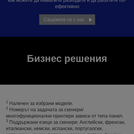
как можете да намалите разходите и да работите по-
ефективно
Свържете се с нас
Бизнес решения
1
Наличен за избрани модели.
2
Номерът на задачата за скенери/
многофункционални принтери зависи от типа панел.
3
Поддържани езици за скенери: Английски, френски,
италиански, немски, испански, португалски,