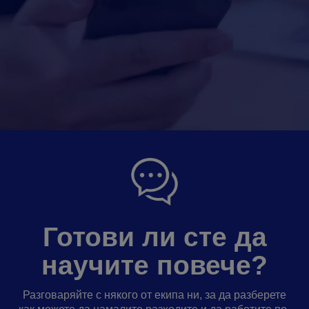
Готови ли сте да
научите повече?
Разговаряйте с някого от екипа ни, за да разберете