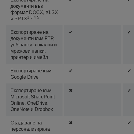
документи във
формат DOCX, XLSX
1
3
4
5
и PPTX
Експортиране на
✔
✔
документи към FTP,
уеб папки, локални и
мрежови папки,
принтер и имейл
Експортиране към
✔
✔
Google Drive
Експортиране към
✖
✔
Microsoft SharePoint
Online, OneDrive,
OneNote и Dropbox
Създаване на
✖
✔
персонализирана