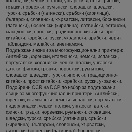
холандски, чешки, полски, унгарски, датски, фински,
гръцки, норвежки, румънски, словашки, шведски,
турски, сръбски (латински), сръбски (кирилица),
български, словенски, хърватски, литовски, босненски
(латински), босненски (кирилица), латвийски, естонски,
македонски, японски, традиционно-китайски, прост
китайски, корейски, руски, украински, арабски, иврит,
тайландски, малайски, виетнамски.
Поддържани езици за многофункционални принтери:
Английски, френски, италиански, немски, испански,
португалски, холандски, чешки, полски, унгарски,
датски, фински, гръцки, норвежки, румънски,
словашки, шведски, турски, японски, традиционно-
китайски, прост китайски, корейски, руски, украински.
Подобрени OCR на DCP по избор за поддържани
езици за многофункционални принтери: Английски,
френски, италиански, немски, испански, португалски,
нидерландски, чешки, полски, унгарски, датски,
фински, гръцки, норвежки, румънски, словашки,
шведски, турски, сръбски (латиница), сръбски
(кирилица), български, словенски, хърватски,
литовски, босненски (латиница), босненски