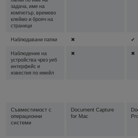
задача, име на
компютър, времево
клеймо и брояч на
страници
Наблюдавани папки
✖
✔
Наблюдение на
✖
✖
устройства чрез уеб
интерфейс и
известия по имейл
Съвместимост с
Document Capture
Do
операционни
for Mac
Pr
системи