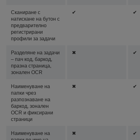
Сканиране с
✔
✔
натискане на бутон с
предварително
регистрирани
профили за задачи
Разделяне на задачи
✖
✔
– пач код, баркод,
празна страница,
зонален OCR
Наименуване на
✖
✔
папки чрез
разпознаване на
баркод, зонален
OCR и фиксирани
страници
Наименуване на
✖
✔
папки по име на