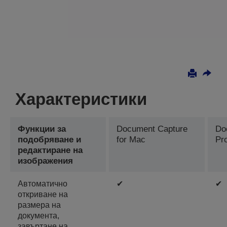
Характеристики
Функции за
Document Capture
Do
подобряване и
for Mac
Pr
редактиране на
изображения
Автоматично
✔
✔
откриване на
размера на
документа,
завъртане на