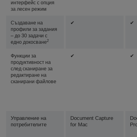
интерфейс с опция
за лесен режим
Създаване на
✔
✔
профили за задания
– до 30 задачи с
2
едно докосване
Функции за
✔
✔
продуктивност на
след сканиране за
редактиране на
сканирани файлове
Управление на
Document Capture
Do
потребителите
for Mac
Pr