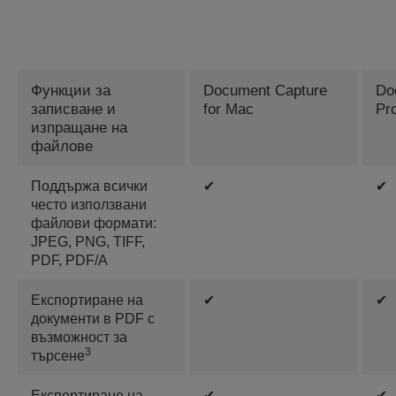
Функции за
Document Capture
Do
записване и
for Mac
Pr
изпращане на
файлове
Поддържа всички
✔
✔
често използвани
файлови формати:
JPEG, PNG, TIFF,
PDF, PDF/A
Експортиране на
✔
✔
документи в PDF с
възможност за
3
търсене
Експортиране на
✔
✔