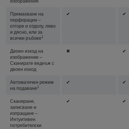
изображения
Премахване на
✔
✔
перфорации –
отгоре и отдолу, ляво
и дясно, или за
1
всички ръбове
Двоен изход на
✖
✔
изображение –
Сканирате веднъж с
двоен изход
Автоматичен режим
✔
✔
1
на подаване
Сканиране,
✔
✔
записване и
изпращане –
Интуитивен
потребителски