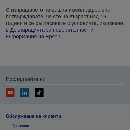
С изпращането на вашия имейл адрес вие
потвърждавате, че сте на възраст над 16
години и се съгласявате с условията, изложени
в
Декларацията за поверителност и
информация на Epson
.
Благодарим ви, че изпратихте вашата заявка.
Ще се свържем с вас в рамките на следващите
Последвайте ни
няколко работни дни.
Обслужване на клиенти
Промоции