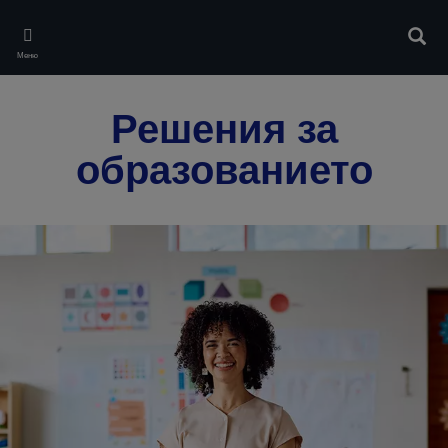
Skip
to
Търс
main
Меню
content
Решения за
образованието