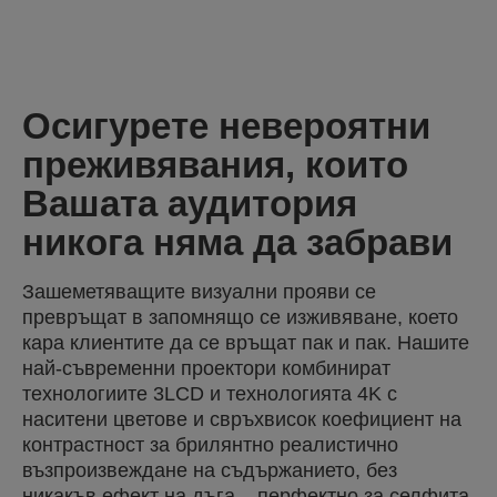
Осигурете невероятни
преживявания, които
Вашата аудитория
никога няма да забрави
Зашеметяващите визуални прояви се
превръщат в запомнящо се изживяване, което
кара клиентите да се връщат пак и пак. Нашите
най-съвременни проектори комбинират
технологиите 3LCD и технологията 4K с
наситени цветове и свръхвисок коефициент на
контрастност за брилянтно реалистично
възпроизвеждане на съдържанието, без
никакъв ефект на дъга – перфектно за селфита.