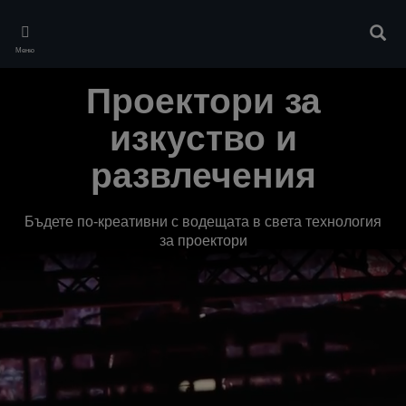
Skip
to
Търс
main
Меню
content
Проектори за
изкуство и
развлечения
Бъдете по-креативни с водещата в света технология
за проектори