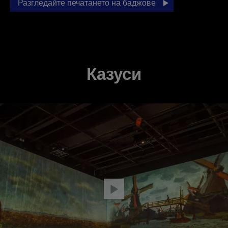
Разгледайте печатането на баджове
Казуси