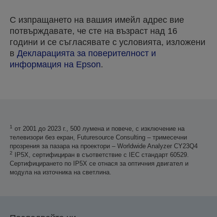
С изпращането на вашия имейл адрес вие
потвърждавате, че сте на възраст над 16
години и се съгласявате с условията, изложени
в
Декларацията за поверителност и
информация на Epson
.
Благодарим ви, че изпратихте вашата заявка.
Ще се свържем с вас в рамките на следващите
няколко работни дни.
1
от 2001 до 2023 г., 500 лумена и повече, с изключение на
телевизори без екран, Futuresource Consulting – тримесечни
прозрения за пазара на проектори – Worldwide Analyzer CY23Q4
2
IP5X, сертифициран в съответствие с IEC стандарт 60529.
Сертифицирането по IP5X се отнася за оптичния двигател и
модула на източника на светлина.