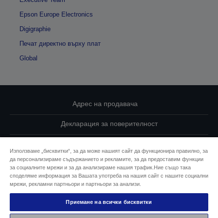
Epson Europe Electronics
Digigraphie
Печат директно върху плат
Global
Адрес на продавача
Декларация за поверителност
EU Data Act Compliance
Използваме „бисквитки“, за да може нашият сайт да функционира правилно, за
да персонализираме съдържанието и рекламите, за да предоставим функции
Свържете се с нас за Вашите данни
за социалните мрежи и за да анализираме нашия трафик.Ние също така
споделяме информация за Вашата употреба на нашия сайт с нашите социални
Информация за бисквитките
мрежи, рекламни партньори и партньори за анализи.
Приемане на всички бисквитки
Ангажимент за достъпност на Epson