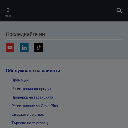
Skip
to
Търс
main
Меню
content
Последвайте ни
Обслужване на клиенти
Промоции
Регистрация на продукт
Проверка на гаранцията
Регистриране за CoverPlus
Свържете се с нас
Търсене на търговец