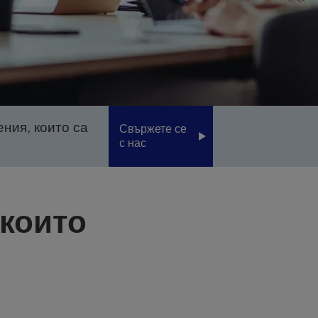
ния, които са
Свържете се
с нас
 които
е