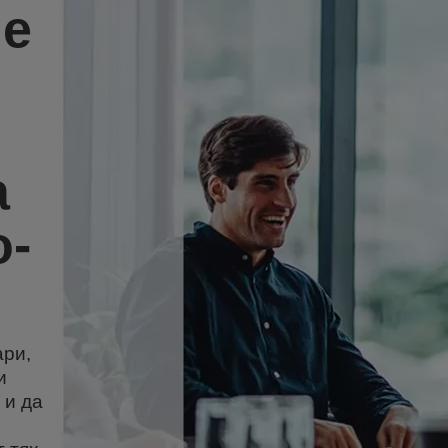
не
а
о-
ари,
и
 и да