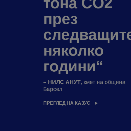
тона CO2
през
следващит
няколко
години“
– НИЛС АНУТ
, кмет на община
Барсел
ПРЕГЛЕД НА КАЗУС