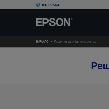
Skip
БЪЛГАРСКИ
to
main
content
НАЧАЛО
Решения за публичния сектор
Реш