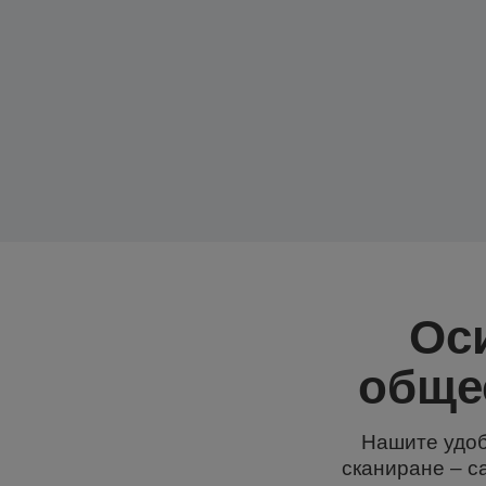
Ос
обще
Нашите удоб
сканиране – са