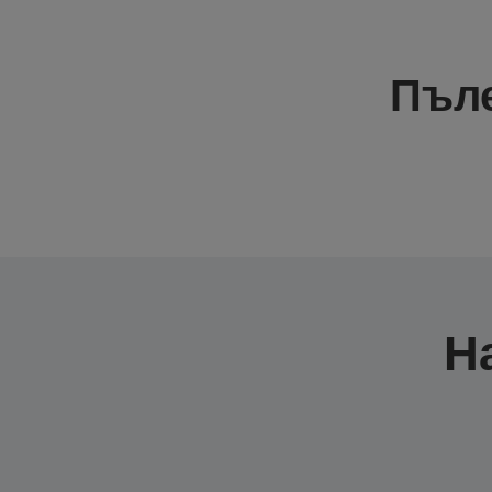
Пъле
Н