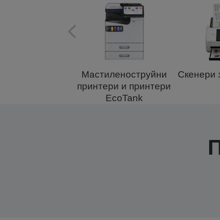
Мастиленоструйни
Скенери 
принтери и принтери
EcoTank
П