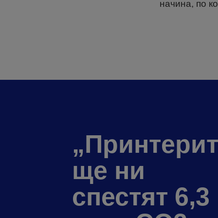
начина, по к
„Принтерит
ще ни
спестят 6,3