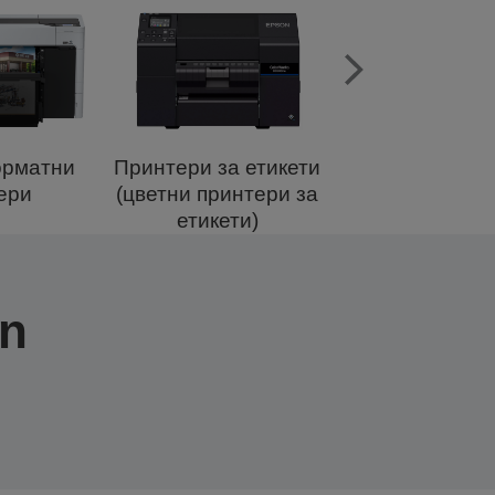
рматни
Принтери за етикети
Принтери за 
ери
(цветни принтери за
принтери за к
етикети)
бележки
on