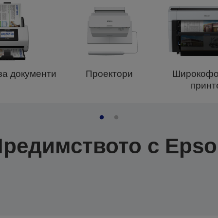
за документи
Проектори
Широкофо
принт
редимството с Eps