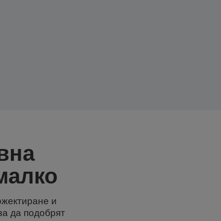
вна
малко
ожектиране и
 за да подобрят