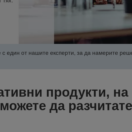
 тях.
 с един от нашите експерти, за да намерите реше
тивни продукти, на
можете да разчитат