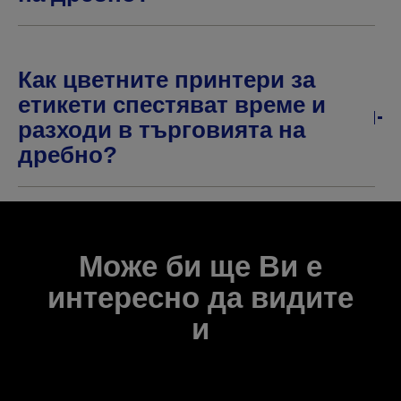
Как цветните принтери за
етикети спестяват време и
разходи в търговията на
дребно?
Може би ще Ви е
интересно да видите
и