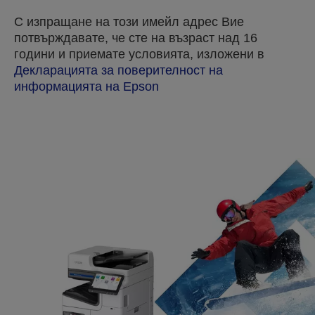
С изпращане на този имейл адрес Вие
потвърждавате, че сте на възраст над 16
години и приемате условията, изложени в
Декларацията за поверителност на
информацията на Epson
Thank you for submitting your submission.
We will get in touch with you within the next few
business days.