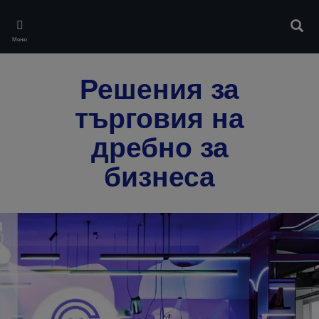
Skip
to
Търс
main
Меню
content
Решения за
търговия на
дребно за
бизнеса