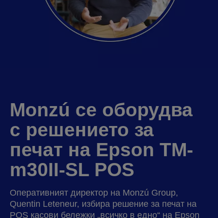
Monzú се оборудва
с решението за
печат на Epson TM-
m30II-SL POS
Оперативният директор на Monzú Group,
Quentin Leteneur, избира решение за печат на
POS касови бележки „всичко в едно“ на Epson