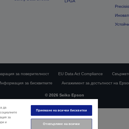
LPGA
Precisi
Иноват
Устойч
ларация за поверителност
EU Data Act Compliance
Свържете
Информация за бисквитките
Ангажимент за достъпност на Epso
© 2026 Seiko Epson
за да
Приемане на всички бисквитки
 социалните
ация за
ори и
Отхвърляне на всички