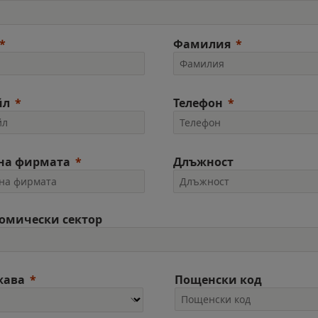
Фамилия
йл
Телефон
на фирмата
Длъжност
омически сектор
жава
Пощенски код