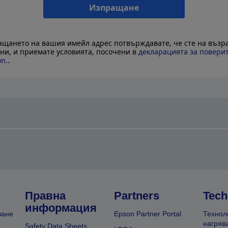
Изпращане
ащането на вашия имейл адрес потвърждавате, че сте на възра
ини, и приемате условията, посочени в
декларацията за повери
on.
.
Правна
Partners
Tech
информация
ване
Epson Partner Portal
Технол
нагряв
Safety Data Sheets