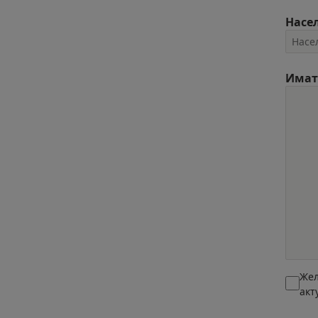
Насе
Имат
Жел
акт