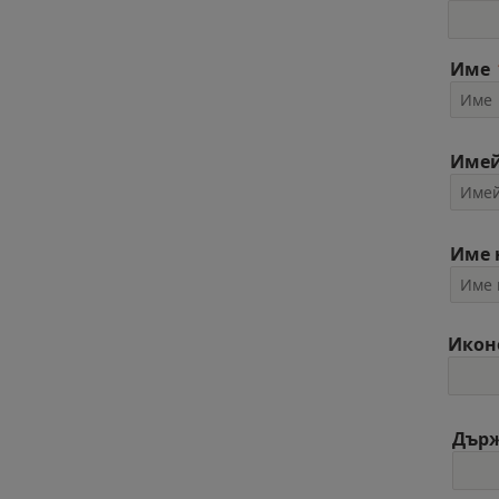
Име
Име
Име 
Икон
Дър