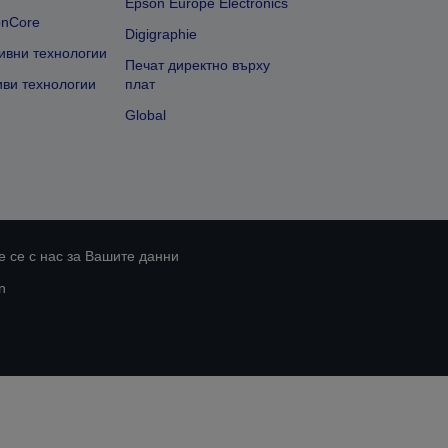
Epson Europe Electronics
onCore
Digigraphie
ивни технологии
Печат директно върху
иви технологии
плат
Global
 се с нас за Вашите данни
n