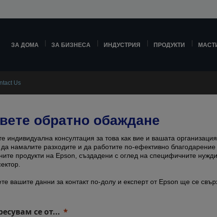
ЗА ДОМА
ЗА БИЗНЕСА
ИНДУСТРИЯ
ПРОДУКТИ
МАСТ
ntact Us
вете обратно обаждане
е индивидуална консултация за това как вие и вашата организация
да намалите разходите и да работите по-ефективно благодарение
ите продукти на Epson, създадени с оглед на специфичните нужди
ектор.
те вашите данни за контакт по-долу и експерт от Epson ще се свър
есувам се от...