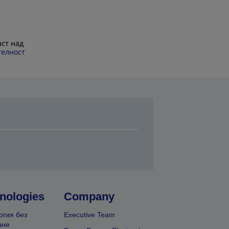
ст над
телност
nologies
Company
огия без
Executive Team
ане