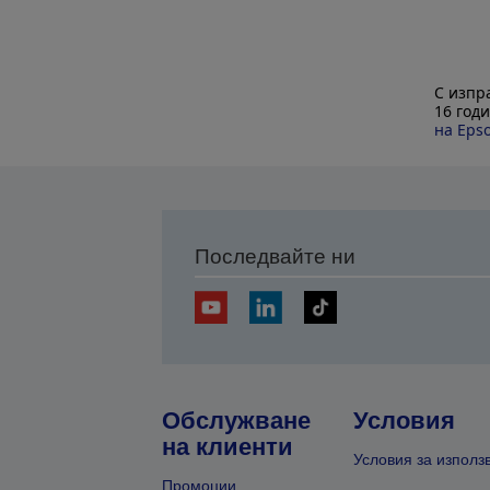
С изпр
16 год
на Eps
Последвайте ни
Обслужване
Условия
на клиенти
Условия за използ
Промоции