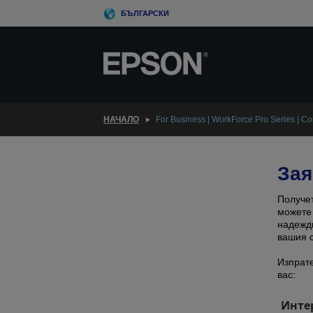
Skip
БЪЛГАРСКИ
to
main
content
НАЧАЛО
For Business | WorkForce Pro Series | Co
Зая
Получет
можете 
надеждн
вашия с
Изпрате
вас:
Интер