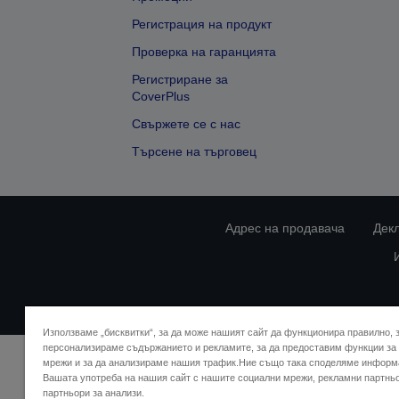
Регистрация на продукт
Проверка на гаранцията
Регистриране за
CoverPlus
Свържете се с нас
Търсене на търговец
Адрес на продавача
Дек
Използваме „бисквитки“, за да може нашият сайт да функционира правилно, 
персонализираме съдържанието и рекламите, за да предоставим функции за
мрежи и за да анализираме нашия трафик.Ние също така споделяме информ
Вашата употреба на нашия сайт с нашите социални мрежи, рекламни партнь
партньори за анализи.