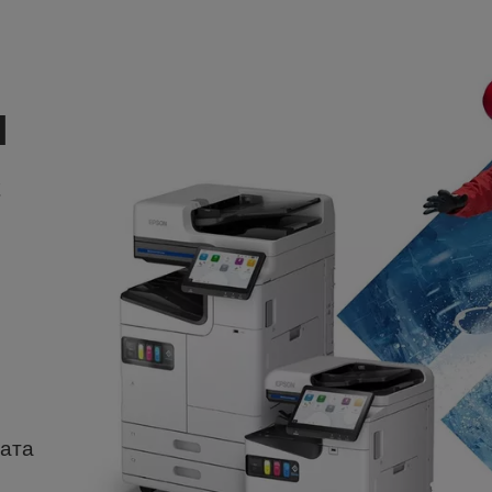
м
с
ната