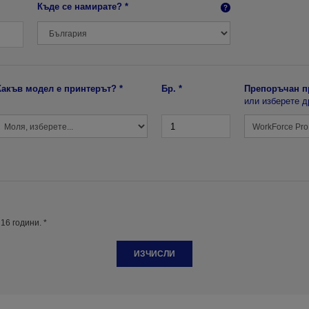
Къде се намирате? *
Какъв модел е принтерът? *
Бр. *
Препоръчан п
или изберете д
16 години. *
ИЗЧИСЛИ