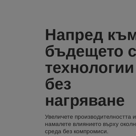
Напред къ
бъдещето 
технологии
без
нагряване
Увеличете производителността и
намалете влиянието върху окол
среда без компромиси.