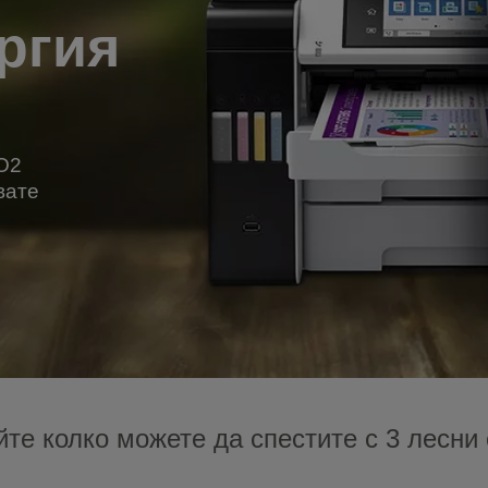
ргия
O2
вате
те колко можете да спестите с 3 лесни