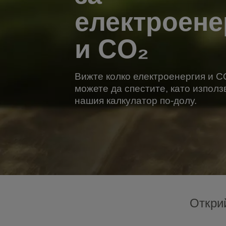
електроене
и CO₂
Вижте колко електроенергия и C
можете да спестите, като използ
нашия калкулатор по-долу.
Открий