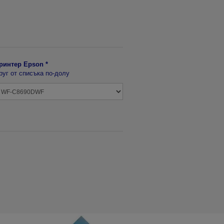
ринтер Epson *
руг от списъка по-долу