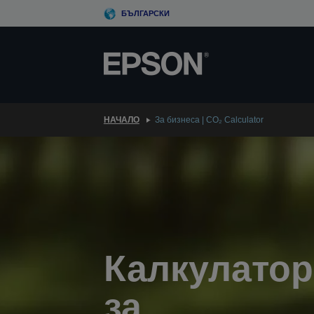
Skip
БЪЛГАРСКИ
to
main
content
НАЧАЛО
За бизнеса | CO₂ Calculator
Калкулатор
за