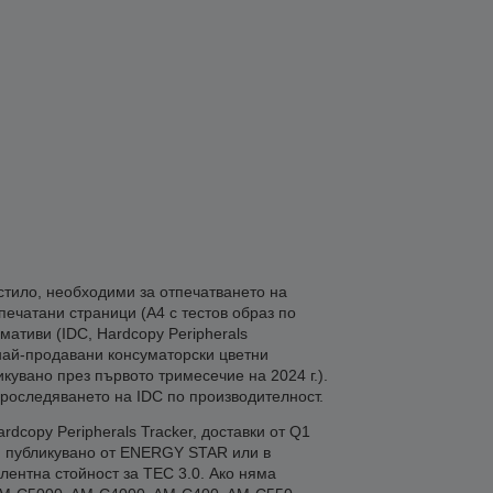
стило, необходими за отпечатването на
печатани страници (A4 с тестов образ по
мативи (IDC, Hardcopy Peripherals
е най-продавани консуматорски цветни
ликувано през първото тримесечие на 2024 г.).
проследяването на IDC по производителност.
dcopy Peripherals Tracker, доставки от Q1
), публикувано от ENERGY STAR или в
лентна стойност за TEC 3.0. Ако няма