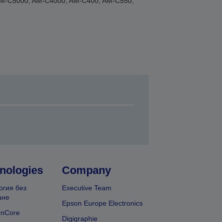
AM-C5000, AM-C4000, AM-C400, AM-C550,
nologies
Company
огия без
Executive Team
ане
Epson Europe Electronics
onCore
Digigraphie