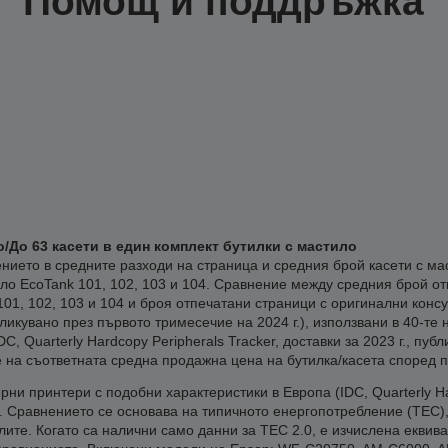
Помощ и поддръжка
о/До 63 касети в един комплект бутилки с мастило
нието в средните разходи на страница и средния брой касети с ма
ло EcoTank 101, 102, 103 и 104. Сравнение между средния брой от
101, 102, 103 и 104 и броя отпечатани страници с оригинални консу
убликувано през първото тримесечие на 2024 г.), използвани в 40-т
, Quarterly Hardcopy Peripherals Tracker, доставки за 2023 г., пуб
 на съответната средна продажна цена на бутилка/касета според 
ни принтери с подобни характеристики в Европа (IDC, Quarterly Har
). Сравнението се основава на типичното енергопотребление (TEC
е. Когато са налични само данни за TEC 2.0, е изчислена еквива