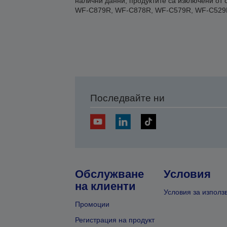
налични данни, продуктите са изключени о
WF-C879R, WF-C878R, WF-C579R, WF-C529R
Последвайте ни
Обслужване
Условия
на клиенти
Условия за използ
Промоции
Регистрация на продукт