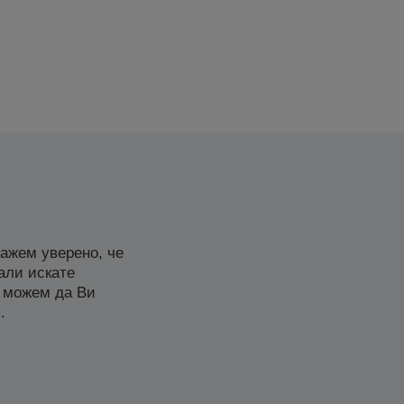
ажем уверено, че
али искате
 можем да Ви
.