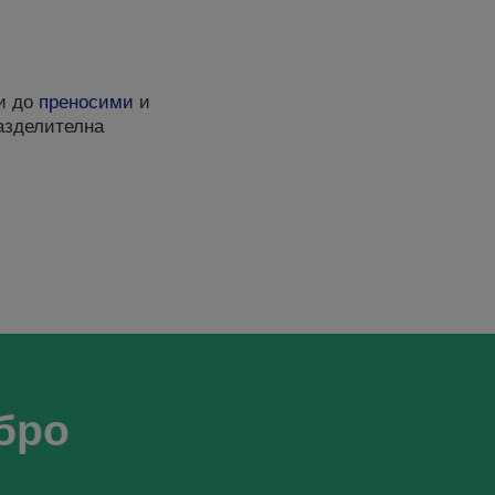
ри до
преносими
и
разделителна
бро