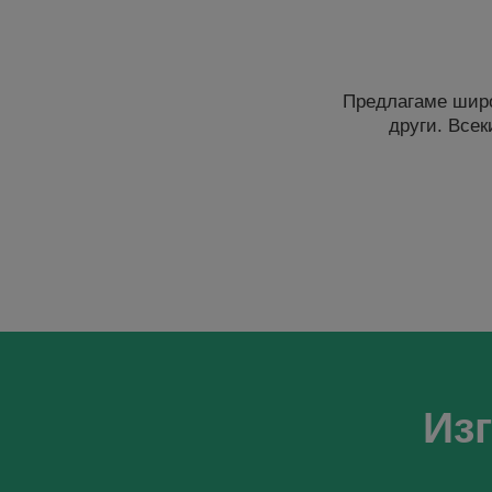
Предлагаме широ
други. Всек
Из