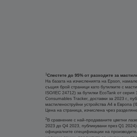
1
Спестете до 95% от разходите за мастил
На базата на изчисленията на Epson, намале
същия брой страници като бутилките с масти
ISO/IEC 24712) за бутилки EcoTank от серия 
Consumables Tracker, доставки за 2023 г., п
мастиленоструйни устройства А4 в Европа (IDC
Цена на страница, изчислена чрез разделяне
2
В сравнение с най-продаваните цветни лазер
2023 до Q4 2023, публикувани през Q1 2024
официалните спецификации на производителит