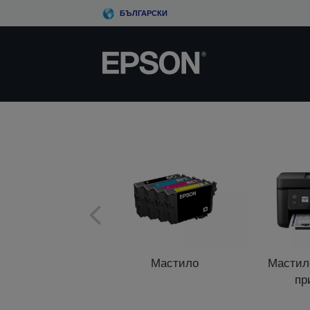
Skip
БЪЛГАРСКИ
to
main
content
Мастило
Мастил
пр