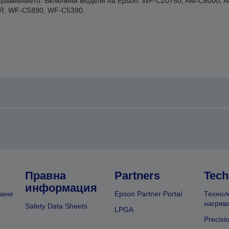
т сравнението. Включени модели на Epson: WF-C20750, AM-C6000, 
, WF-C5890, WF-C5390.
Правна
Partners
Tech
информация
ване
Epson Partner Portal
Технол
нагряв
Safety Data Sheets
LPGA
Precisi