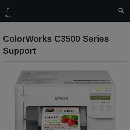
Skip
to
Търс
main
Меню
content
ColorWorks C3500 Series
Support