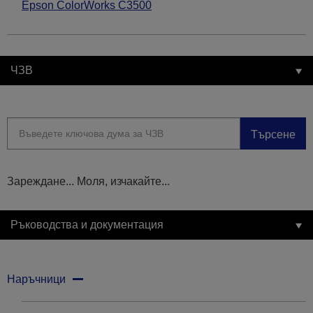
Epson ColorWorks C3500
ЧЗВ
Търсене
Зареждане... Моля, изчакайте...
Ръководства и документация
Наръчници