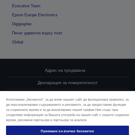
Executive Team
Epson Europe Electronics
Digigraphie
Печат директно върху плат
Global
Адрес на продавача
Декларация за поверителност
EU Data Act Compliance
Използваме „бисквитки“, за да може нашият сайт да функционира правилно, за
да персонализираме съдържанието и рекламите, за да предоставим функции
Свържете се с нас за Вашите данни
за социалните мрежи и за да анализираме нашия трафик.Ние също така
споделяме информация за Вашата употреба на нашия сайт с нашите социални
Информация за бисквитките
мрежи, рекламни партньори и партньори за анализи.
Приемане на всички бисквитки
Ангажимент за достъпност на Epson