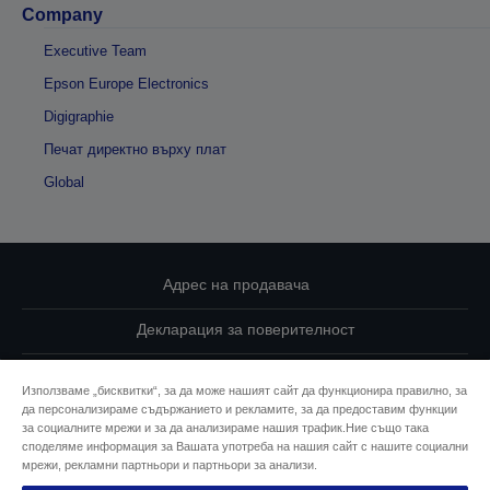
Company
Executive Team
Epson Europe Electronics
Digigraphie
Печат директно върху плат
Global
Адрес на продавача
Декларация за поверителност
EU Data Act Compliance
Използваме „бисквитки“, за да може нашият сайт да функционира правилно, за
да персонализираме съдържанието и рекламите, за да предоставим функции
Свържете се с нас за Вашите данни
за социалните мрежи и за да анализираме нашия трафик.Ние също така
споделяме информация за Вашата употреба на нашия сайт с нашите социални
Информация за бисквитките
мрежи, рекламни партньори и партньори за анализи.