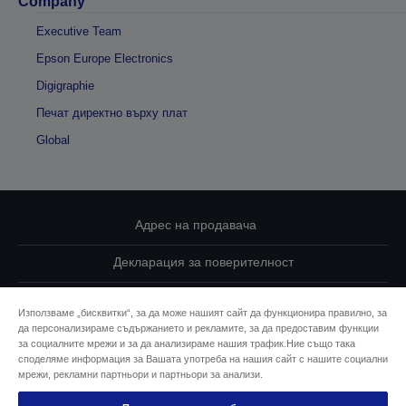
Company
Executive Team
Epson Europe Electronics
Digigraphie
Печат директно върху плат
Global
Адрес на продавача
Декларация за поверителност
EU Data Act Compliance
Използваме „бисквитки“, за да може нашият сайт да функционира правилно, за
да персонализираме съдържанието и рекламите, за да предоставим функции
Свържете се с нас за Вашите данни
за социалните мрежи и за да анализираме нашия трафик.Ние също така
споделяме информация за Вашата употреба на нашия сайт с нашите социални
Информация за бисквитките
мрежи, рекламни партньори и партньори за анализи.