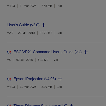
v.4.03
11-Mar-2025
2.55 MB
.pdf
User's Guide (v2.0)
v.2.0
22-Mar-2018
18.78 MB
.zip
ESC/VP21 Command User’s Guide (vU)
v.U
03-Jun-2026
6.12 MB
.zip
Epson iProjection (v4.03)
v.4.03
11-Mar-2025
2.39 MB
.pdf
Throw Distance Simulator (v1.0)