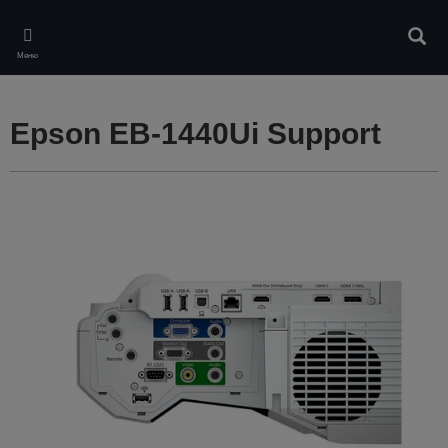
Skip
to
Търс
main
Меню
content
Epson EB-1440Ui Support