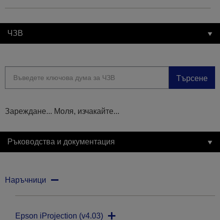
ЧЗВ
Търсене
Зареждане... Моля, изчакайте...
Ръководства и документация
Наръчници
Epson iProjection (v4.03)