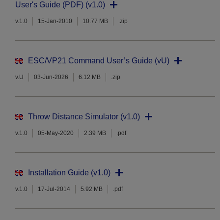
User's Guide (PDF) (v1.0)
v.1.0
15-Jan-2010
10.77 MB
.zip
ESC/VP21 Command User’s Guide (vU)
v.U
03-Jun-2026
6.12 MB
.zip
Throw Distance Simulator (v1.0)
v.1.0
05-May-2020
2.39 MB
.pdf
Installation Guide (v1.0)
v.1.0
17-Jul-2014
5.92 MB
.pdf