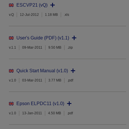
ESCVP21 (vQ)
v.Q
12-Jul-2012
1.18 MB
.xls
User's Guide (PDF) (v1.1)
v.1.1
09-Mar-2011
9.50 MB
.zip
Quick Start Manual (v1.0)
v.1.0
03-Mar-2011
3.77 MB
.pdf
Epson ELPDC11 (v1.0)
v.1.0
13-Jan-2011
4.50 MB
.pdf