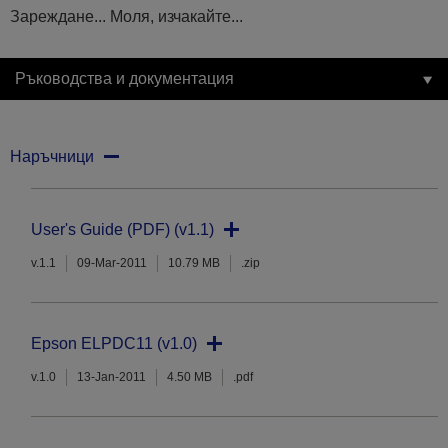
Зареждане... Моля, изчакайте...
Ръководства и документация
Наръчници
User's Guide (PDF) (v1.1)
v.1.1
09-Mar-2011
10.79 MB
.zip
Epson ELPDC11 (v1.0)
v.1.0
13-Jan-2011
4.50 MB
.pdf