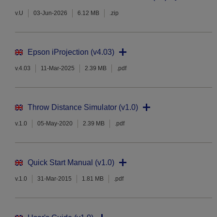
v.U
03-Jun-2026
6.12 MB
.zip
Epson iProjection (v4.03)
v.4.03
11-Mar-2025
2.39 MB
.pdf
Throw Distance Simulator (v1.0)
v.1.0
05-May-2020
2.39 MB
.pdf
Quick Start Manual (v1.0)
v.1.0
31-Mar-2015
1.81 MB
.pdf