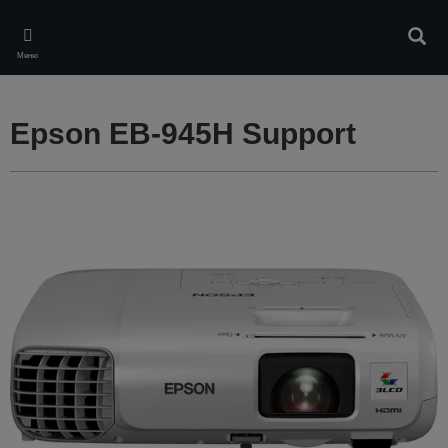
Skip
to
Търс
main
Меню
content
Epson EB-945H Support