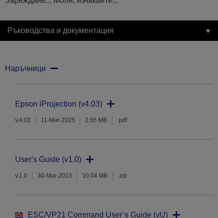
Зареждане... Моля, изчакайте...
Ръководства и документация
Наръчници
Epson iProjection (v4.03)
v.4.03
11-Mar-2025
2.55 MB
.pdf
User's Guide (v1.0)
v.1.0
30-Mar-2015
10.04 MB
.zip
ESC/VP21 Command User’s Guide (vU)