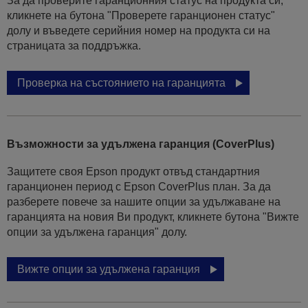
За да проверите гаранционния статус на продукта си,
кликнете на бутона "Проверете гаранционен статус"
долу и въведете серийния номер на продукта си на
страницата за поддръжка.
Проверка на състоянието на гаранцията
Възможности за удължена гаранция (CoverPlus)
Защитете своя Epson продукт отвъд стандартния
гаранционен период с Epson CoverPlus план. За да
разберете повече за нашите опции за удължаване на
гаранцията на новия Ви продукт, кликнете бутона "Вижте
опции за удължена гаранция" долу.
Вижте опции за удължена гаранция