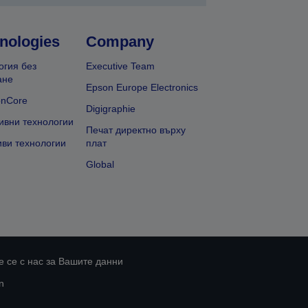
nologies
Company
огия без
Executive Team
ане
Epson Europe Electronics
onCore
Digigraphie
ивни технологии
Печат директно върху
иви технологии
плат
Global
 се с нас за Вашите данни
n