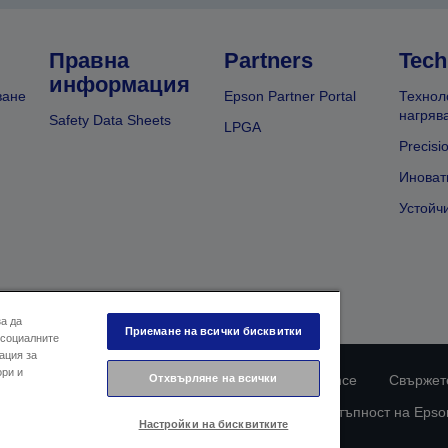
Правна
Partners
Tech
информация
ване
Epson Partner Portal
Технол
нагряв
Safety Data Sheets
LPGA
Precisi
Иноват
Устойч
за да
Приемане на всички бисквитки
 социалните
ация за
ори и
Отхвърляне на всички
ларация за поверителност
EU Data Act Compliance
Свържете
Информация за бисквитките
Ангажимент за достъпност на Epso
Настройки на бисквитките