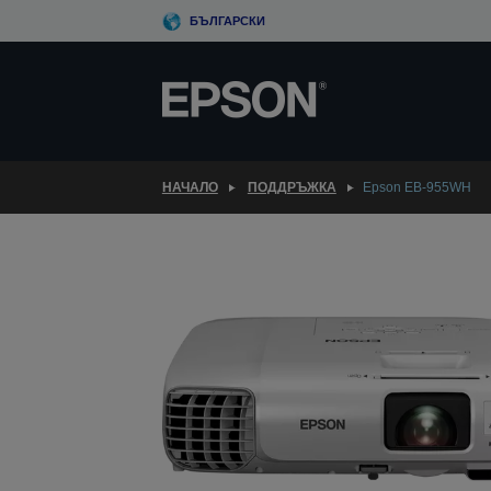
Skip
БЪЛГАРСКИ
to
main
content
НАЧАЛО
ПОДДРЪЖКА
Epson EB-955WH