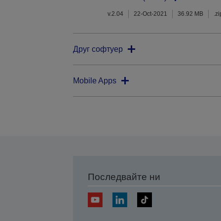
v.2.04
22-Oct-2021
36.92 MB
.zi
Друг софтуер
Mobile Apps
Последвайте ни