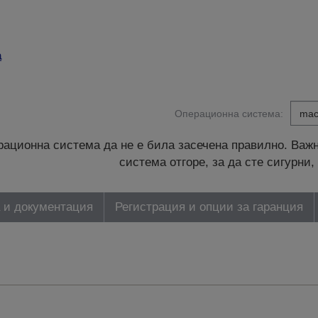
а
Операционна система:
ационна система да не е била засечена правилно. Важн
система отгоре, за да сте сигурн
 и документация
Регистрация и опции за гаранция