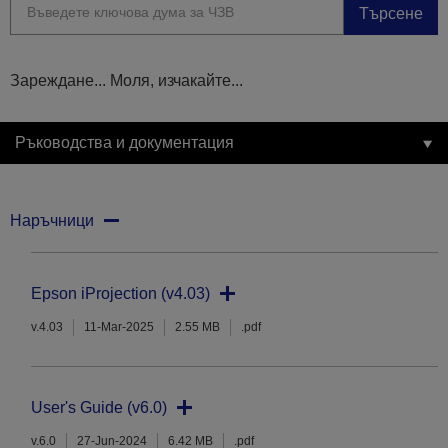
Търсене
Зареждане... Моля, изчакайте...
Ръководства и документация
Наръчници
Epson iProjection (v4.03)
v.4.03
11-Mar-2025
2.55 MB
.pdf
User's Guide (v6.0)
v.6.0
27-Jun-2024
6.42 MB
.pdf