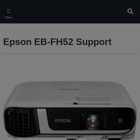
Skip
to
Търс
main
Меню
content
Epson EB-FH52 Support