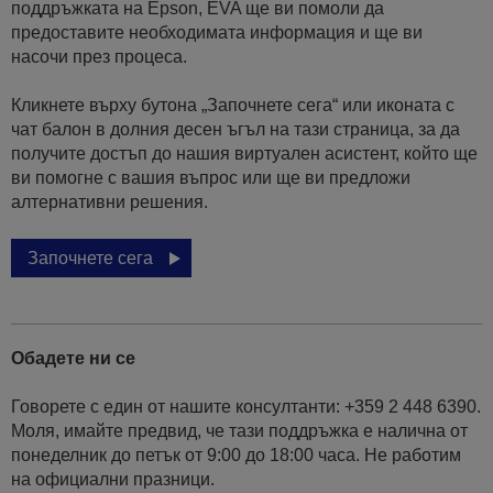
поддръжката на Epson, EVA ще ви помоли да
предоставите необходимата информация и ще ви
насочи през процеса.
Кликнете върху бутона „Започнете сега“ или иконата с
чат балон в долния десен ъгъл на тази страница, за да
получите достъп до нашия виртуален асистент, който ще
ви помогне с вашия въпрос или ще ви предложи
алтернативни решения.
Започнете сега
Обадете ни се
Говорете с един от нашите консултанти: +359 2 448 6390.
Моля, имайте предвид, че тази поддръжка е налична от
понеделник до петък от 9:00 до 18:00 часа. Не работим
на официални празници.