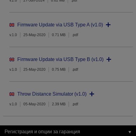
v.2.0
27-Jun-2024
0.62 MB
.pdf
Firmware Update via USB Type A (v1.0)
v.1.0
25-May-2020
0.71 MB
.pdf
Firmware Update via USB Type B (v1.0)
v.1.0
25-May-2020
0.75 MB
.pdf
Throw Distance Simulator (v1.0)
v.1.0
05-May-2020
2.39 MB
.pdf
Регистрация и опции за гаранция