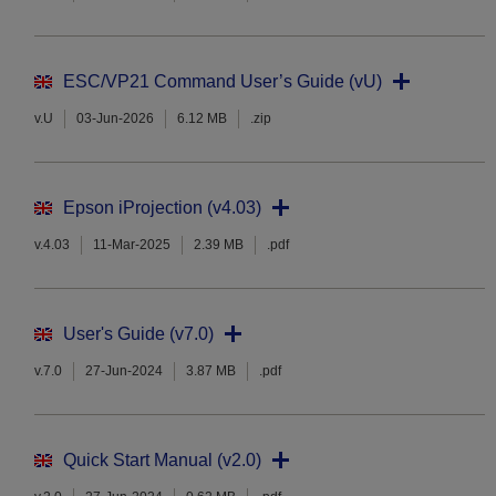
ESC/VP21 Command User’s Guide (vU)
v.U
03-Jun-2026
6.12 MB
.zip
Epson iProjection (v4.03)
v.4.03
11-Mar-2025
2.39 MB
.pdf
User's Guide (v7.0)
v.7.0
27-Jun-2024
3.87 MB
.pdf
Quick Start Manual (v2.0)