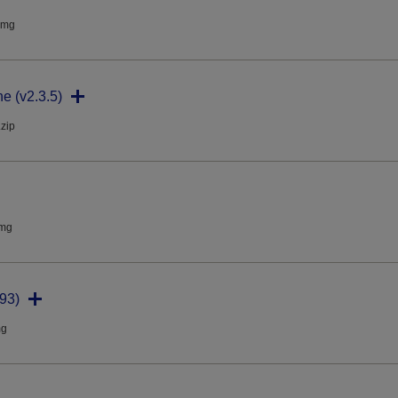
dmg
ne (v2.3.5)
.zip
dmg
93)
mg