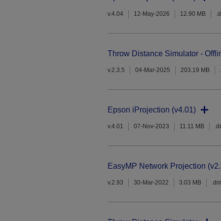
v.4.04
12-May-2026
12.90 MB
.
Throw Distance Simulator - Offli
v.2.3.5
04-Mar-2025
203.19 MB
Epson iProjection (v4.01)
v.4.01
07-Nov-2023
11.11 MB
.
EasyMP Network Projection (v2.
v.2.93
30-Mar-2022
3.03 MB
.d