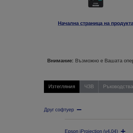
Начална страница на продукт
Внимание:
Възможно е Вашата опер
Изтегляния
ЧЗВ
Ръководства
Друг софтуер
Epson iProjection (v4.04)