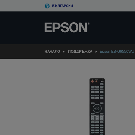
Skip
БЪЛГАРСКИ
to
main
content
НАЧАЛО
ПОДДРЪЖКА
Epson EB-G6550WU