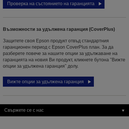
Проверка на състоянието на гаранцията
Възможности за удължена гаранция (CoverPlus)
Защитете своя Epson продукт отвъд стандартния
гаранционен период с Epson CoverPlus план. За да
разберете повече за нашите опции за удължаване на
гаранцията на новия Ви продукт, кликнете бутона "Вижте
опции за удължена гаранция" долу.
Вижте опции за удължена гаранция
Свържете се с нас