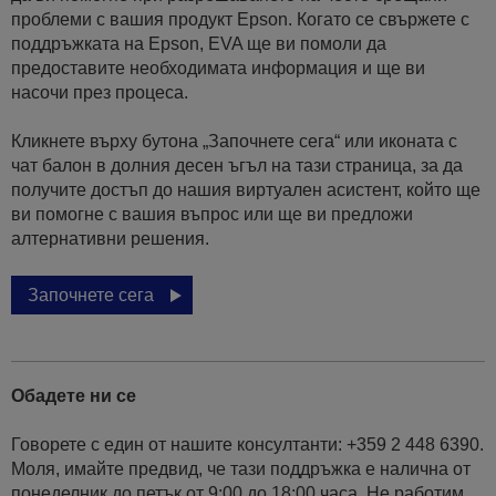
проблеми с вашия продукт Epson. Когато се свържете с
поддръжката на Epson, EVA ще ви помоли да
предоставите необходимата информация и ще ви
насочи през процеса.
Кликнете върху бутона „Започнете сега“ или иконата с
чат балон в долния десен ъгъл на тази страница, за да
получите достъп до нашия виртуален асистент, който ще
ви помогне с вашия въпрос или ще ви предложи
алтернативни решения.
Започнете сега
Обадете ни се
Говорете с един от нашите консултанти: +359 2 448 6390.
Моля, имайте предвид, че тази поддръжка е налична от
понеделник до петък от 9:00 до 18:00 часа. Не работим