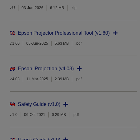
v.U
03-Jun-2026
6.12 MB
.zip
Epson Projector Professional Tool (v1.60)
v.1.60
05-Jun-2025
5.63 MB
.pdf
Epson iProjection (v4.03)
v.4.03
11-Mar-2025
2.39 MB
.pdf
Safety Guide (v1.0)
v.1.0
06-Oct-2021
0.29 MB
.pdf
User's Guide (v1.0)