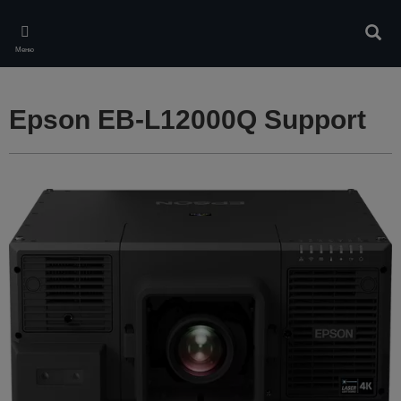
Skip
to
Търс
main
Меню
content
Epson EB-L12000Q Support