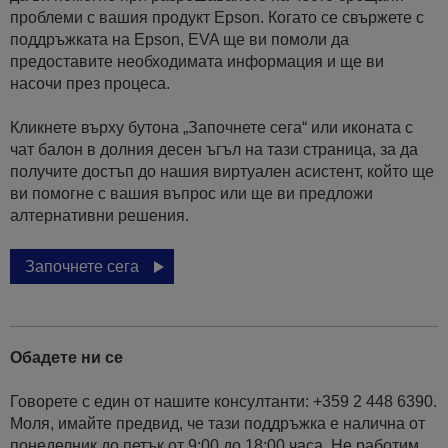
проблеми с вашия продукт Epson. Когато се свържете с
поддръжката на Epson, EVA ще ви помоли да
предоставите необходимата информация и ще ви
насочи през процеса.
Кликнете върху бутона „Започнете сега“ или иконата с
чат балон в долния десен ъгъл на тази страница, за да
получите достъп до нашия виртуален асистент, който ще
ви помогне с вашия въпрос или ще ви предложи
алтернативни решения.
Започнете сега
Обадете ни се
Говорете с един от нашите консултанти: +359 2 448 6390.
Моля, имайте предвид, че тази поддръжка е налична от
понеделник до петък от 9:00 до 18:00 часа. Не работим