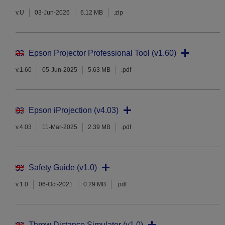
v.U
03-Jun-2026
6.12 MB
.zip
Epson Projector Professional Tool (v1.60)
v.1.60
05-Jun-2025
5.63 MB
.pdf
Epson iProjection (v4.03)
v.4.03
11-Mar-2025
2.39 MB
.pdf
Safety Guide (v1.0)
v.1.0
06-Oct-2021
0.29 MB
.pdf
Throw Distance Simulator (v1.0)