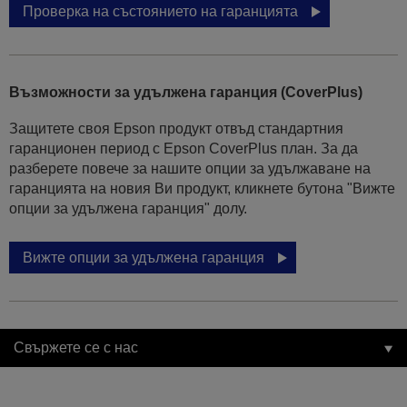
Проверка на състоянието на гаранцията
Възможности за удължена гаранция (CoverPlus)
Защитете своя Epson продукт отвъд стандартния
гаранционен период с Epson CoverPlus план. За да
разберете повече за нашите опции за удължаване на
гаранцията на новия Ви продукт, кликнете бутона "Вижте
опции за удължена гаранция" долу.
Вижте опции за удължена гаранция
Свържете се с нас