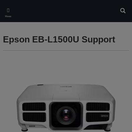
Skip
to
Търс
main
Меню
content
Epson EB-L1500U Support