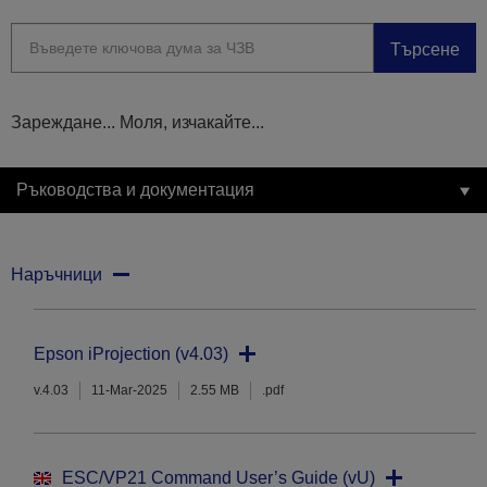
Търсене
Зареждане... Моля, изчакайте...
Ръководства и документация
Наръчници
Epson iProjection (v4.03)
v.4.03
11-Mar-2025
2.55 MB
.pdf
ESC/VP21 Command User’s Guide (vU)