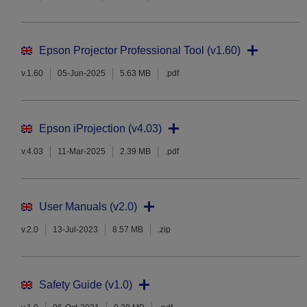
Epson Projector Professional Tool (v1.60)
v.1.60
05-Jun-2025
5.63 MB
.pdf
Epson iProjection (v4.03)
v.4.03
11-Mar-2025
2.39 MB
.pdf
User Manuals (v2.0)
v.2.0
13-Jul-2023
8.57 MB
.zip
Safety Guide (v1.0)