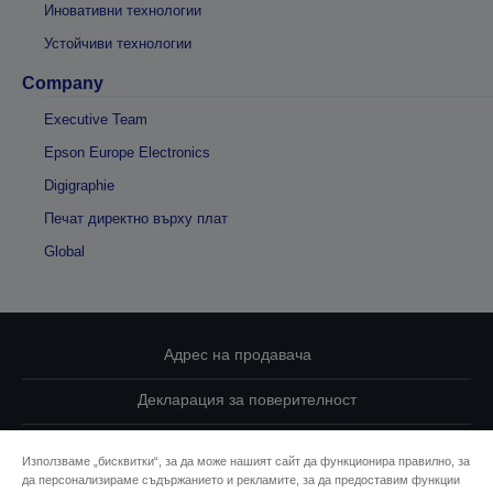
Иновативни технологии
Устойчиви технологии
Company
Executive Team
Epson Europe Electronics
Digigraphie
Печат директно върху плат
Global
Адрес на продавача
Декларация за поверителност
EU Data Act Compliance
Използваме „бисквитки“, за да може нашият сайт да функционира правилно, за
да персонализираме съдържанието и рекламите, за да предоставим функции
Свържете се с нас за Вашите данни