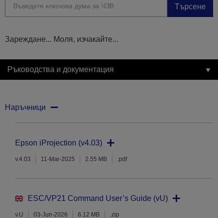
Търсене
Зареждане... Моля, изчакайте...
Ръководства и документация
Наръчници
Epson iProjection (v4.03)
v.4.03
11-Mar-2025
2.55 MB
.pdf
ESC/VP21 Command User’s Guide (vU)
v.U
03-Jun-2026
6.12 MB
.zip