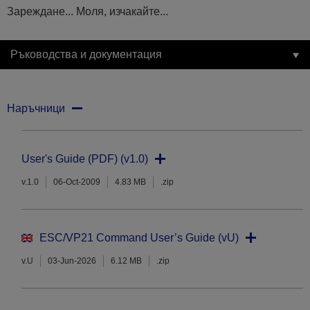
Зареждане... Моля, изчакайте...
Ръководства и документация
Наръчници
User's Guide (PDF) (v1.0)
v.1.0
06-Oct-2009
4.83 MB
.zip
ESC/VP21 Command User’s Guide (vU)
v.U
03-Jun-2026
6.12 MB
.zip