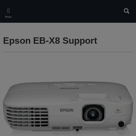
Skip
to
Търс
main
Меню
content
Epson EB-X8 Support