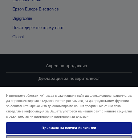
Epson Europe Electronics
Digigraphie
Печат директно върху плат
Global
Адрес на продавача
Декларация за поверителност
EU Data Act Compliance
Използваме „бисквитки“, за да може нашият сайт да функционира правилно, за
да персонализираме съдържанието и рекламите, за да предоставим функции
Свържете се с нас за Вашите данни
за социалните мрежи и за да анализираме нашия трафик.Ние също така
споделяме информация за Вашата употреба на нашия сайт с нашите социални
Информация за бисквитките
мрежи, рекламни партньори и партньори за анализи.
Приемане на всички бисквитки
Ангажимент за достъпност на Epson