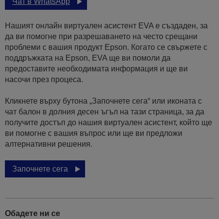
Чат в WhatsApp
Нашият онлайн виртуален асистент EVA е създаден, за
да ви помогне при разрешаването на често срещани
проблеми с вашия продукт Epson. Когато се свържете с
поддръжката на Epson, EVA ще ви помоли да
предоставите необходимата информация и ще ви
насочи през процеса.
Кликнете върху бутона „Започнете сега“ или иконата с
чат балон в долния десен ъгъл на тази страница, за да
получите достъп до нашия виртуален асистент, който ще
ви помогне с вашия въпрос или ще ви предложи
алтернативни решения.
Започнете сега
Обадете ни се