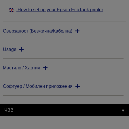
How to set up your Epson EcoTank printer
Свързаност (Безжична/Кабелна)
Usage
Мастило / Хартия
Софтуер / Мобилни приложения
ЧЗВ