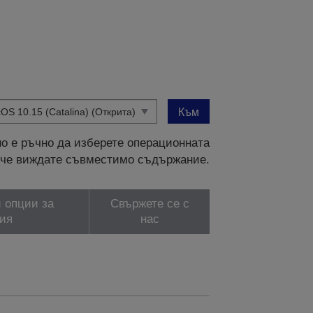
Към
о е ръчно да изберете операционната
и, че виждате съвместимо съдържание.
 опции за
Свържете се с
ия
нас