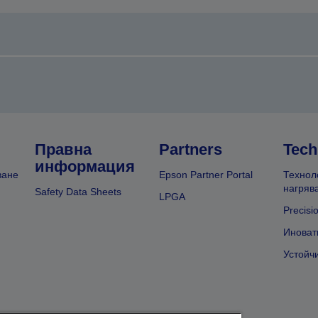
Правна
Partners
Tech
информация
ване
Epson Partner Portal
Технол
нагряв
Safety Data Sheets
LPGA
Precisi
Иноват
Устойч