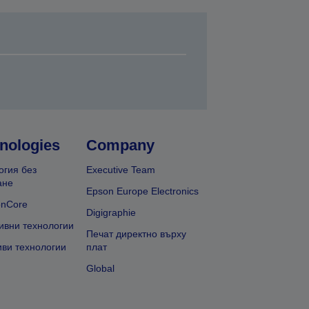
nologies
Company
огия без
Executive Team
ане
Epson Europe Electronics
onCore
Digigraphie
ивни технологии
Печат директно върху
иви технологии
плат
Global