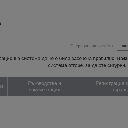
а
Операционна система:
ационна система да не е била засечена правилно. Важн
система отгоре, за да сте сигурн
Ръководства и
Регистрация и
ЗВ
документация
гаранц