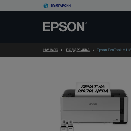
Skip
БЪЛГАРСКИ
to
main
content
НАЧАЛО
ПОДДРЪЖКА
Epson EcoTank M11