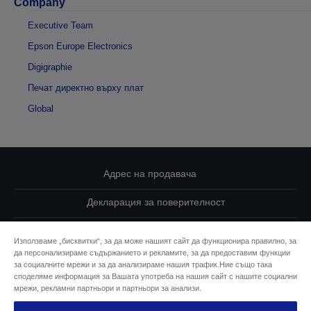
Company
Executive Team
Epson Europe Electronics
Digigraphie
Печат директно върху плат
Global
Адрес на продавача
Декларация за поверителност
EU Data Act Compliance
Използваме „бисквитки“, за да може нашият сайт да функционира правилно, за
да персонализираме съдържанието и рекламите, за да предоставим функции
Свържете се с нас за Вашите данни
за социалните мрежи и за да анализираме нашия трафик.Ние също така
споделяме информация за Вашата употреба на нашия сайт с нашите социални
Информация за бисквитките
мрежи, рекламни партньори и партньори за анализи.