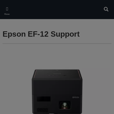
Skip
to
Търс
main
Меню
content
Epson EF-12 Support