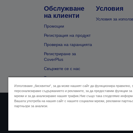
Обслужване
Условия
на клиенти
Условия за използ
Промоции
Регистрация на продукт
Проверка на гаранцията
Регистриране за
CoverPlus
Свържете се с нас
Търсене на търговец
Използваме „бисквитки“, за да може нашият сайт да функционира правилно, 
персонализираме съдържанието и рекламите, за да предоставим функции за
мрежи и за да анализираме нашия трафик.Ние също така споделяме информ
Вашата употреба на нашия сайт с нашите социални мрежи, рекламни партнь
Адрес на продавача
Дек
партньори за анализи.