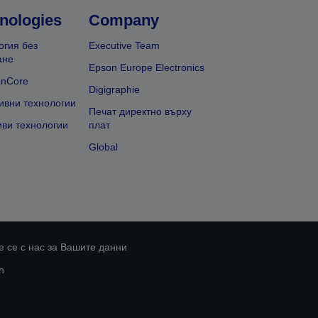
nologies
Company
огия без
Executive Team
ане
Epson Europe Electronics
onCore
Digigraphie
ивни технологии
Печат директно върху
иви технологии
плат
Global
 се с нас за Вашите данни
n