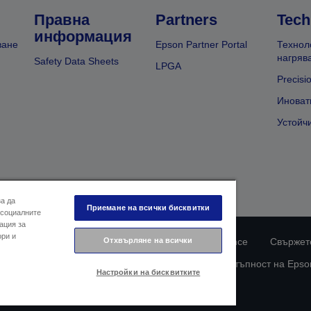
Правна
Partners
Tech
информация
ване
Epson Partner Portal
Технол
нагряв
Safety Data Sheets
LPGA
Precisi
Иноват
Устойч
за да
Приемане на всички бисквитки
 социалните
ация за
ори и
Отхвърляне на всички
ларация за поверителност
EU Data Act Compliance
Свържете
Информация за бисквитките
Ангажимент за достъпност на Epso
Настройки на бисквитките
© 2026 Seiko Epson