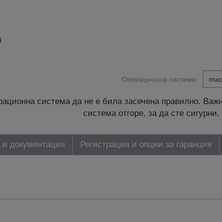
а
Операционна система:
ационна система да не е била засечена правилно. Важн
система отгоре, за да сте сигурн
 и документация
Регистрация и опции за гаранция