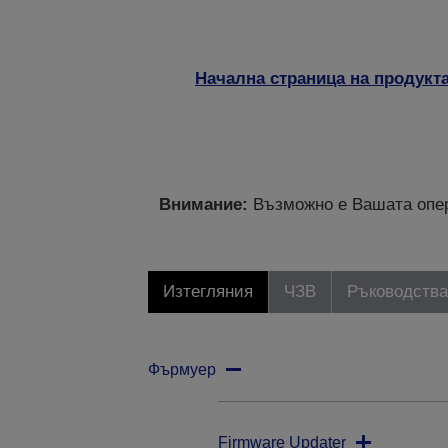
Начална страница на продукт
Внимание:
Възможно е Вашата опер
Изтегляния
ЧЗВ
Ръководства
Фърмуер
Firmware Updater