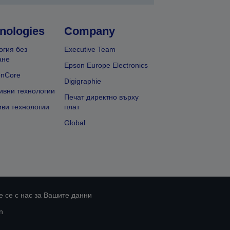
nologies
Company
огия без
Executive Team
ане
Epson Europe Electronics
onCore
Digigraphie
ивни технологии
Печат директно върху
иви технологии
плат
Global
 се с нас за Вашите данни
n