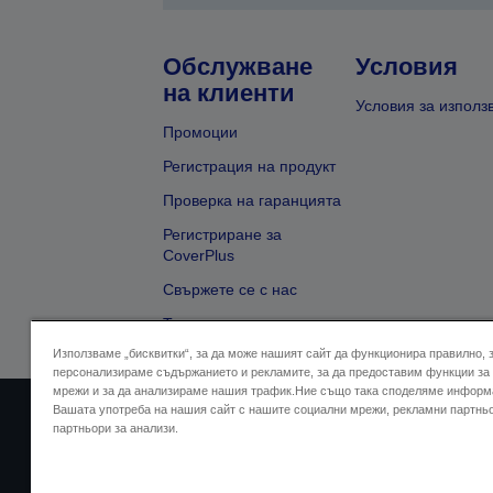
Обслужване
Условия
на клиенти
Условия за използ
Промоции
Регистрация на продукт
Проверка на гаранцията
Регистриране за
CoverPlus
Свържете се с нас
Търсене на търговец
Използваме „бисквитки“, за да може нашият сайт да функционира правилно, 
персонализираме съдържанието и рекламите, за да предоставим функции за
мрежи и за да анализираме нашия трафик.Ние също така споделяме информ
Вашата употреба на нашия сайт с нашите социални мрежи, рекламни партнь
Адрес на продавача
Дек
партньори за анализи.