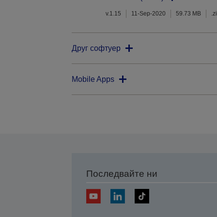
v.1.15
11-Sep-2020
59.73 MB
.z
Друг софтуер
Mobile Apps
Последвайте ни