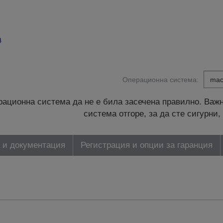
а
Операционна система:
ационна система да не е била засечена правилно. Важн
система отгоре, за да сте сигурн
 и документация
Регистрация и опции за гаранция