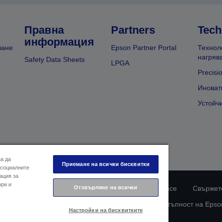
Правна
Partners
Tech
информация
ване
Epson Partner Portal
Технол
нагряв
Safety Data Sheets
LPGA
Precisi
Иноват
Устойч
за да
Приемане на всички бисквитки
 социалните
ация за
ори и
Отхвърляне на всички
ларация за поверителност
EU Data Act Compliance
Свържете
Информация за бисквитките
Ангажимент за достъпност на Epso
Настройки на бисквитките