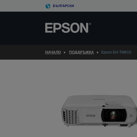
Skip
БЪЛГАРСКИ
to
main
content
НАЧАЛО
ПОДДРЪЖКА
Epson EH-TW610