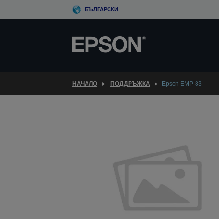
Skip
БЪЛГАРСКИ
to
main
content
НАЧАЛО
ПОДДРЪЖКА
Epson EMP-83