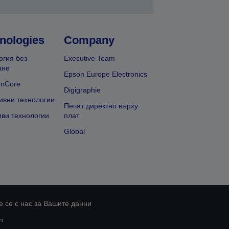
nologies
Company
огия без
Executive Team
ане
Epson Europe Electronics
onCore
Digigraphie
ивни технологии
Печат директно върху
иви технологии
плат
Global
 се с нас за Вашите данни
n