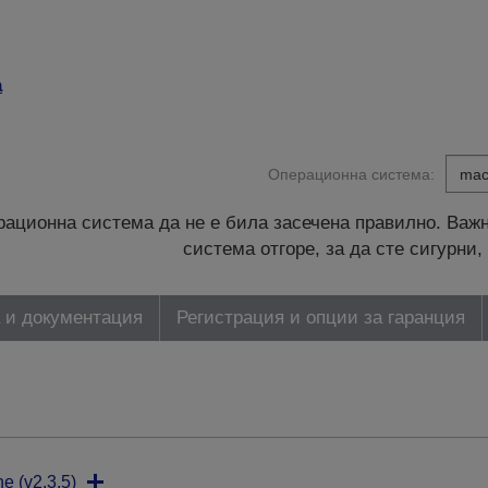
а
Операционна система:
ационна система да не е била засечена правилно. Важн
система отгоре, за да сте сигурн
 и документация
Регистрация и опции за гаранция
ne (v2.3.5)