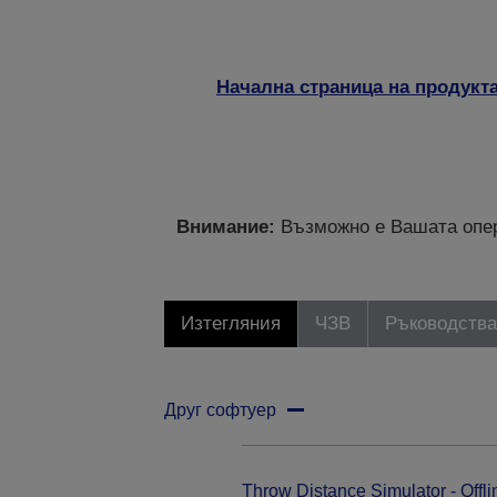
Начална страница на продукт
Внимание:
Възможно е Вашата опер
Изтегляния
ЧЗВ
Ръководства
Друг софтуер
Throw Distance Simulator - Offli