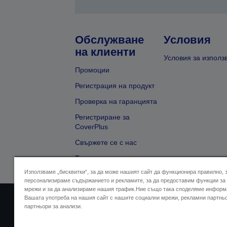
Обслужване
Условия
на клиенти
Условия за използ
Промоции
Регистрация на продукт
Проверка на гаранцията
Регистриране за
CoverPlus
Свържете се с нас
Търсене на търговец
Използваме „бисквитки“, за да може нашият сайт да функционира правилно, 
персонализираме съдържанието и рекламите, за да предоставим функции за
мрежи и за да анализираме нашия трафик.Ние също така споделяме информ
Вашата употреба на нашия сайт с нашите социални мрежи, рекламни партнь
Адрес на продавача
Дек
партньори за анализи.