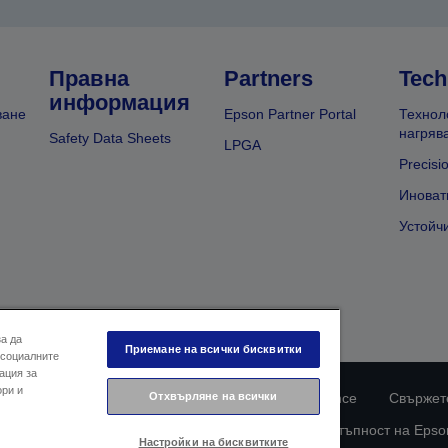
Правна
Partners
Tech
информация
ване
Epson Partner Portal
Технол
нагряв
Safety Data Sheets
LPGA
Precisi
Иноват
Устойч
за да
Приемане на всички бисквитки
 социалните
ация за
ори и
Отхвърляне на всички
ларация за поверителност
EU Data Act Compliance
Свържете
Информация за бисквитките
Ангажимент за достъпност на Epso
Настройки на бисквитките