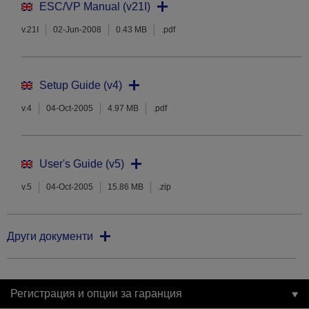
ESC/VP Manual (v21I)
v.21I
02-Jun-2008
0.43 MB
.pdf
Setup Guide (v4)
v.4
04-Oct-2005
4.97 MB
.pdf
User's Guide (v5)
v.5
04-Oct-2005
15.86 MB
.zip
Други документи
Регистрация и опции за гаранция