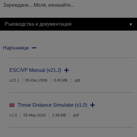
Зареждане... Моля, изчакайте...
Ръководства и документация
Наръчници
ESC/VP Manual (v21.J)
v.21.J
05-Dec-2008
0.45 MB
.pdf
Throw Distance Simulator (v1.0)
v.1.0
05-May-2020
2.39 MB
.pdf