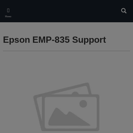
Skip
to
Търс
main
Меню
content
Epson EMP-835 Support