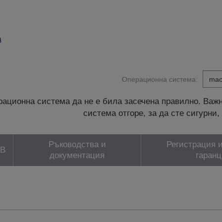
а
Операционна система:
ационна система да не е била засечена правилно. Важн
система отгоре, за да сте сигурн
Ръководства и
Регистрация и
ЗВ
документация
гаранц