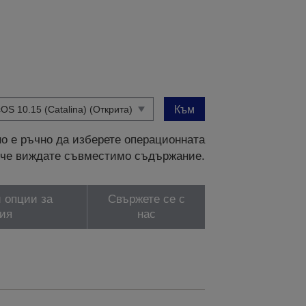
Към
о е ръчно да изберете операционната
и, че виждате съвместимо съдържание.
 опции за
Свържете се с
ия
нас