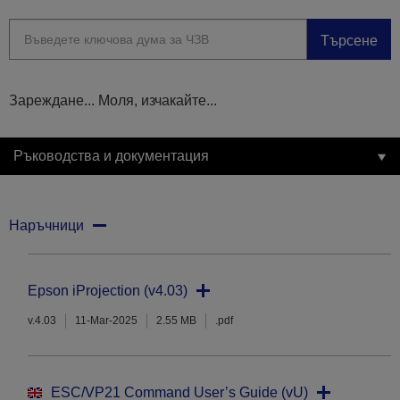
Търсене
Зареждане... Моля, изчакайте...
Ръководства и документация
Наръчници
Epson iProjection (v4.03)
v.4.03
11-Mar-2025
2.55 MB
.pdf
ESC/VP21 Command User’s Guide (vU)