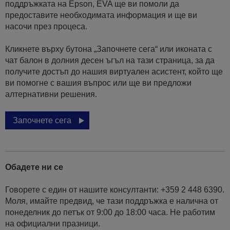
поддръжката на Epson, EVA ще ви помоли да
предоставите необходимата информация и ще ви
насочи през процеса.
Кликнете върху бутона „Започнете сега“ или иконата с
чат балон в долния десен ъгъл на тази страница, за да
получите достъп до нашия виртуален асистент, който ще
ви помогне с вашия въпрос или ще ви предложи
алтернативни решения.
Започнете сега
Обадете ни се
Говорете с един от нашите консултанти: +359 2 448 6390.
Моля, имайте предвид, че тази поддръжка е налична от
понеделник до петък от 9:00 до 18:00 часа. Не работим
на официални празници.