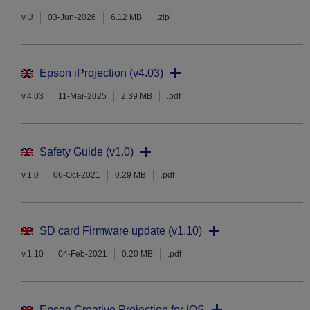
v.U
03-Jun-2026
6.12 MB
.zip
Epson iProjection (v4.03)
v.4.03
11-Mar-2025
2.39 MB
.pdf
Safety Guide (v1.0)
v.1.0
06-Oct-2021
0.29 MB
.pdf
SD card Firmware update (v1.10)
v.1.10
04-Feb-2021
0.20 MB
.pdf
Epson Creative Projection for iOS