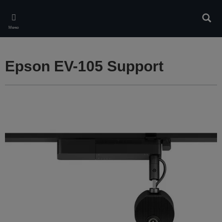
Skip
to
Търс
main
Меню
content
Epson EV-105 Support