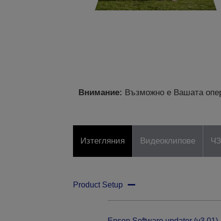
Внимание:
Възможно е Вашата опер
Изтегляния
Видеоклипове
Ч
Product Setup
Epson Software updater (v3.01)