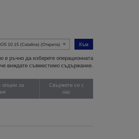
Към
о е ръчно да изберете операционната
и, че виждате съвместимо съдържание.
 опции за
Свържете се с
ия
нас