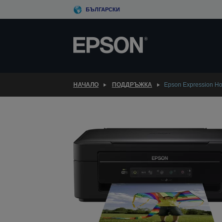
Skip
БЪЛГАРСКИ
to
main
content
НАЧАЛО
ПОДДРЪЖКА
Epson Expression H