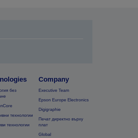
nologies
Company
огия без
Executive Team
ане
Epson Europe Electronics
onCore
Digigraphie
ивни технологии
Печат директно върху
иви технологии
плат
Global