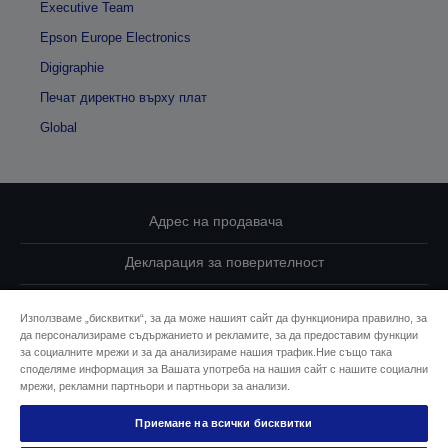
Executive Team
Epson Europe Electronics
Digigraphie
Печат директно върху плат
Global
Адрес на продавача
Декларация за поверителност
EU Data Act Compliance
Използваме „бисквитки“, за да може нашият сайт да функционира правилно, за
да персонализираме съдържанието и рекламите, за да предоставим функции
Свържете се с нас за Вашите данни
за социалните мрежи и за да анализираме нашия трафик.Ние също така
споделяме информация за Вашата употреба на нашия сайт с нашите социални
Информация за бисквитките
мрежи, рекламни партньори и партньори за анализи.
Приемане на всички бисквитки
Ангажимент за достъпност на Epson