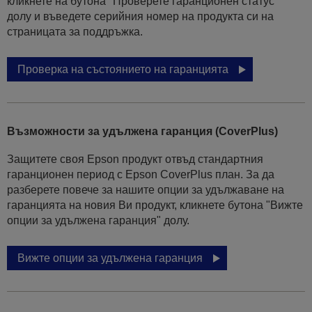
кликнете на бутона "Проверете гаранционен статус"
долу и въведете серийния номер на продукта си на
страницата за поддръжка.
Проверка на състоянието на гаранцията
Възможности за удължена гаранция (CoverPlus)
Защитете своя Epson продукт отвъд стандартния
гаранционен период с Epson CoverPlus план. За да
разберете повече за нашите опции за удължаване на
гаранцията на новия Ви продукт, кликнете бутона "Вижте
опции за удължена гаранция" долу.
Вижте опции за удължена гаранция