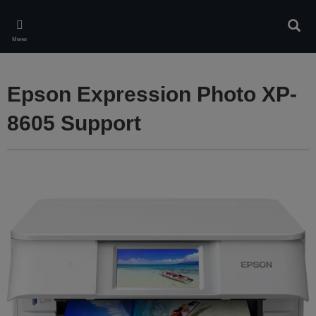
Skip
to
Търс
main
Меню
content
Epson Expression Photo XP-
8605 Support