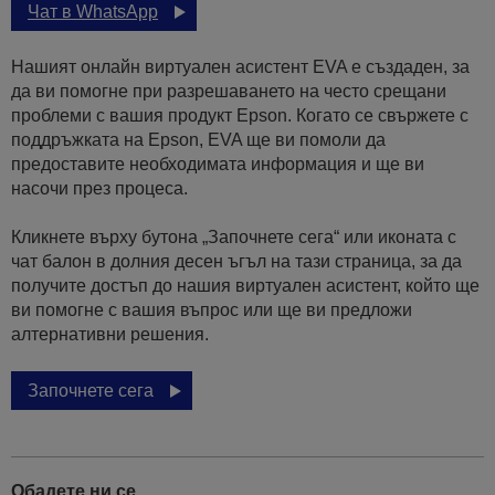
Чат в WhatsApp
Нашият онлайн виртуален асистент EVA е създаден, за
да ви помогне при разрешаването на често срещани
проблеми с вашия продукт Epson. Когато се свържете с
поддръжката на Epson, EVA ще ви помоли да
предоставите необходимата информация и ще ви
насочи през процеса.
Кликнете върху бутона „Започнете сега“ или иконата с
чат балон в долния десен ъгъл на тази страница, за да
получите достъп до нашия виртуален асистент, който ще
ви помогне с вашия въпрос или ще ви предложи
алтернативни решения.
Започнете сега
Обадете ни се