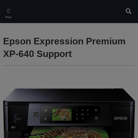
Skip
to
Търс
main
Меню
content
Epson Expression Premium
XP-640 Support