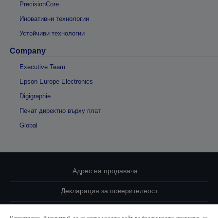
PrecisionCore
Иновативни технологии
Устойчиви технологии
Company
Executive Team
Epson Europe Electronics
Digigraphie
Печат директно върху плат
Global
Адрес на продавача
Декларация за поверителност
EU Data Act Compliance