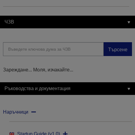
ЧЗВ
Търсене
Зареждане... Моля, изчакайте...
Ръководства и документация
Наръчници
Startup Guide (v1.0)