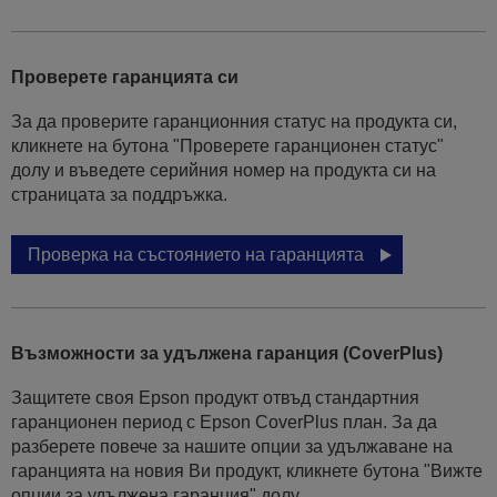
Проверете гаранцията си
За да проверите гаранционния статус на продукта си,
кликнете на бутона "Проверете гаранционен статус"
долу и въведете серийния номер на продукта си на
страницата за поддръжка.
Проверка на състоянието на гаранцията
Възможности за удължена гаранция (CoverPlus)
Защитете своя Epson продукт отвъд стандартния
гаранционен период с Epson CoverPlus план. За да
разберете повече за нашите опции за удължаване на
гаранцията на новия Ви продукт, кликнете бутона "Вижте
опции за удължена гаранция" долу.