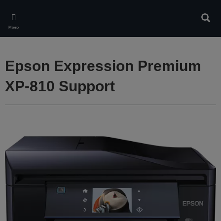
Skip
to
Търс
main
Меню
content
Epson Expression Premium
XP-810 Support