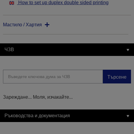
How to set up duplex double sided printing
Мастило / Хартия
ЧЗВ
Търсене
Зареждане... Моля, изчакайте...
Ръководства и документация