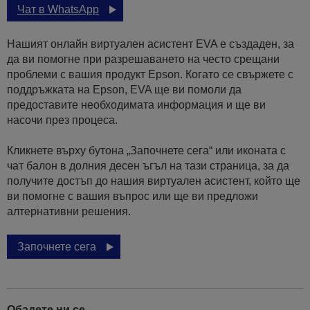
Чат в WhatsApp
Нашият онлайн виртуален асистент EVA е създаден, за
да ви помогне при разрешаването на често срещани
проблеми с вашия продукт Epson. Когато се свържете с
поддръжката на Epson, EVA ще ви помоли да
предоставите необходимата информация и ще ви
насочи през процеса.
Кликнете върху бутона „Започнете сега“ или иконата с
чат балон в долния десен ъгъл на тази страница, за да
получите достъп до нашия виртуален асистент, който ще
ви помогне с вашия въпрос или ще ви предложи
алтернативни решения.
Започнете сега
Обадете ни се