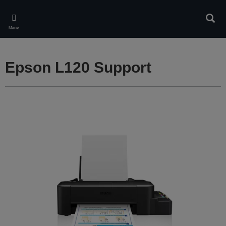
Skip
to
Търс
main
Меню
content
Epson L120 Support