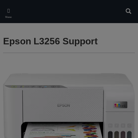
Skip
to
Търс
main
Меню
content
Epson L3256 Support