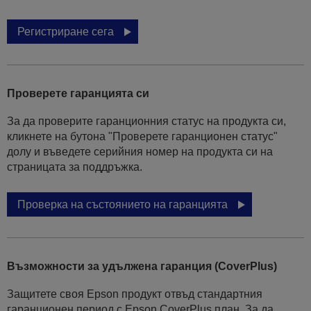
Регистриране сега
Проверете гаранцията си
За да проверите гаранционния статус на продукта си,
кликнете на бутона "Проверете гаранционен статус"
долу и въведете серийния номер на продукта си на
страницата за поддръжка.
Проверка на състоянието на гаранцията
Възможности за удължена гаранция (CoverPlus)
Защитете своя Epson продукт отвъд стандартния
гаранционен период с Epson CoverPlus план. За да