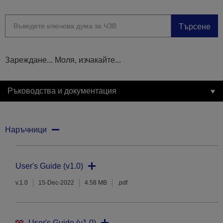
Търсене
Зареждане... Моля, изчакайте...
Ръководства и документация
Наръчници
User's Guide (v1.0)
v.1.0
15-Dec-2022
4.58 MB
.pdf
User's Guide (v1.0)