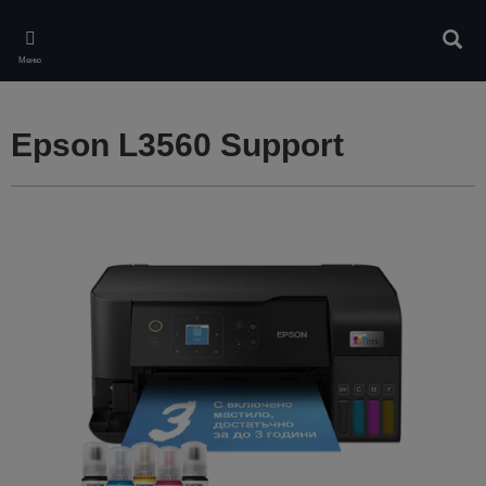
Skip
to
Търс
main
Меню
content
Epson L3560 Support