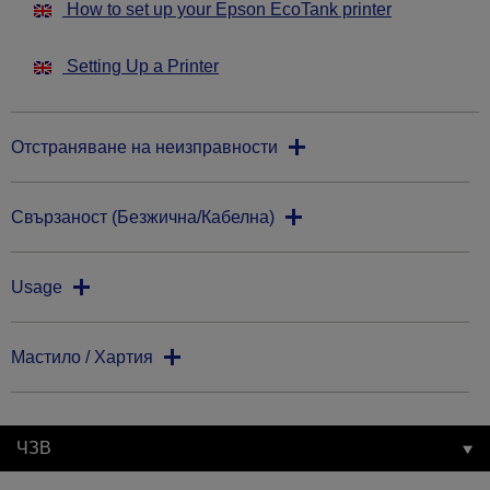
How to set up your Epson EcoTank printer
Setting Up a Printer
Отстраняване на неизправности
Свързаност (Безжична/Кабелна)
Usage
Мастило / Хартия
ЧЗВ