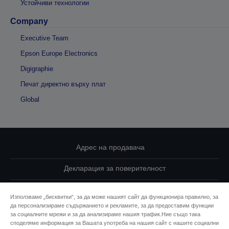
Устойчиви технологии
Company
Executive Team
Epson Europe Electronics
Digigraphie
Печат директно върху плат
Global
Адрес на продавача
Декларация за поверителност
EU Data Act Compliance
Използваме „бисквитки“, за да може нашият сайт да функционира правилно, за
да персонализираме съдържанието и рекламите, за да предоставим функции
Свържете се с нас за Вашите данни
за социалните мрежи и за да анализираме нашия трафик.Ние също така
споделяме информация за Вашата употреба на нашия сайт с нашите социални