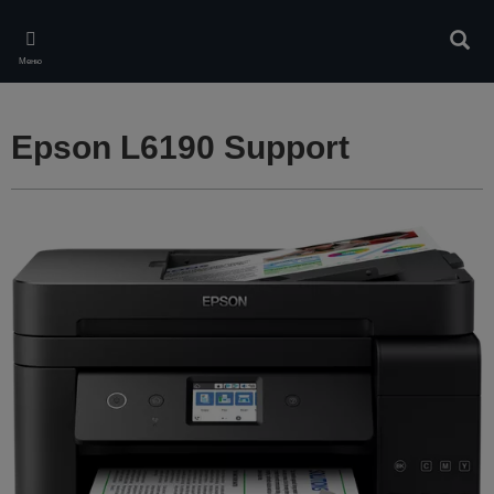
Skip
to
Търс
main
Меню
content
Epson L6190 Support