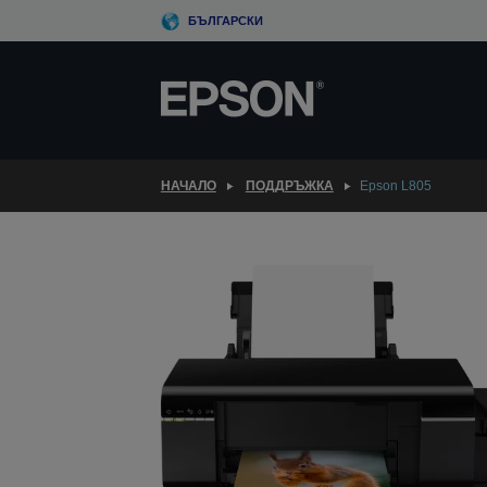
Skip
БЪЛГАРСКИ
to
main
content
НАЧАЛО
ПОДДРЪЖКА
Epson L805