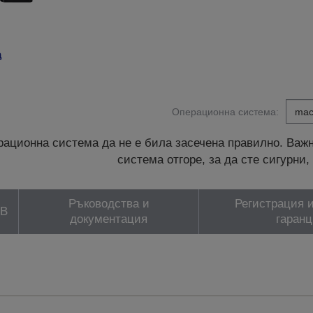
а
Операционна система:
ационна система да не е била засечена правилно. Важн
система отгоре, за да сте сигурн
Ръководства и
Регистрация и
ЗВ
документация
гаранц