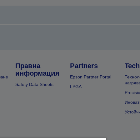
Правна
Partners
Tech
информация
ване
Epson Partner Portal
Технол
нагряв
Safety Data Sheets
LPGA
Precisi
Иноват
Устойч