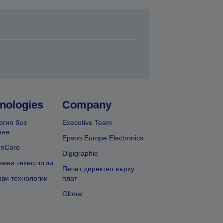
nologies
Company
огия без
Executive Team
ане
Epson Europe Electronics
onCore
Digigraphie
ивни технологии
Печат директно върху
иви технологии
плат
Global