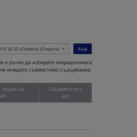
Към
о е ръчно да изберете операционната
и, че виждате съвместимо съдържание.
 опции за
Свържете се с
ия
нас