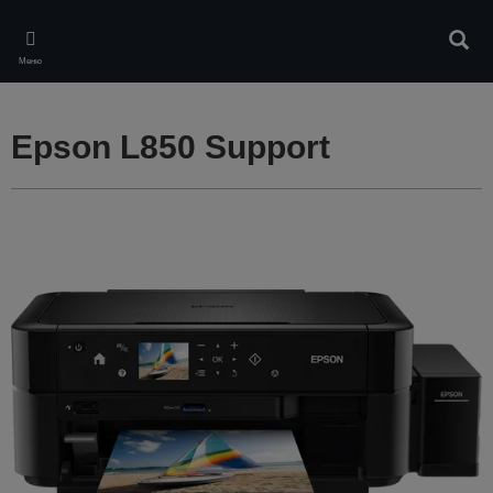
Skip
to
Търс
main
Меню
content
Epson L850 Support