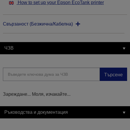
How to set up your Epson EcoTank printer
Свързаност (Безжична/Кабелна)
ЧЗВ
Търсене
Зареждане... Моля, изчакайте...
Ръководства и документация