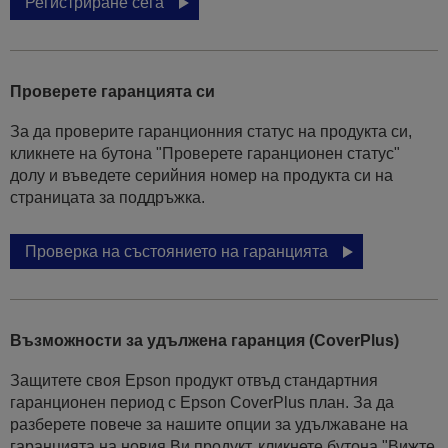
Регистриране сега
Проверете гаранцията си
За да проверите гаранционния статус на продукта си,
кликнете на бутона "Проверете гаранционен статус"
долу и въведете серийния номер на продукта си на
страницата за поддръжка.
Проверка на състоянието на гаранцията
Възможности за удължена гаранция (CoverPlus)
Защитете своя Epson продукт отвъд стандартния
гаранционен период с Epson CoverPlus план. За да
разберете повече за нашите опции за удължаване на
гаранцията на новия Ви продукт, кликнете бутона "Вижте