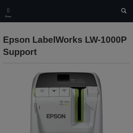
Skip
to
Търс
main
Меню
content
Epson LabelWorks LW-1000P
Support