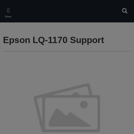
Skip
to
Търс
main
Меню
content
Epson LQ-1170 Support