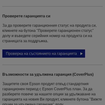
Проверете гаранцията си
За да проверите гаранционния статус на продукта си,
кликнете на бутона "Проверете гаранционен статус"
долу и въведете серийния номер на продукта си на
страницата за поддръжка.
Проверка на състоянието на гаранцията
Възможности за удължена гаранция (CoverPlus)
Защитете своя Epson продукт отвъд стандартния
гаранционен период с Epson CoverPlus план. За да
разберете повече за нашите опции за удължаване на
гаранцията на новия Ви продукт, кликнете бутона "Вижте
опции за удължена гаранция" долу.