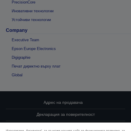
PrecisionCore
Иновативни технологии
Устойчиви технологии
Company
Executive Team
Epson Europe Electronics
Digigraphie
Печат директно върху плат
Global
Адрес на продавача
Декларация за поверителност
EU Data Act Compliance
Използваме „бисквитки“, за да може нашият сайт да функционира правилно, за