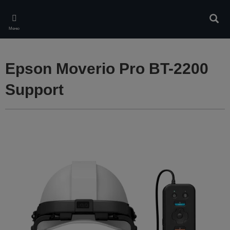
Skip
to
Търс
main
Меню
content
Epson Moverio Pro BT-2200
Support