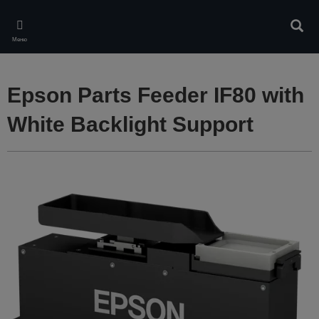
Skip
to
Търс
main
Меню
content
Epson Parts Feeder IF80 with
White Backlight Support