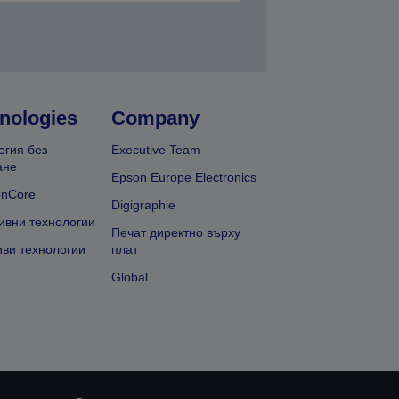
nologies
Company
огия без
Executive Team
ане
Epson Europe Electronics
onCore
Digigraphie
ивни технологии
Печат директно върху
иви технологии
плат
Global