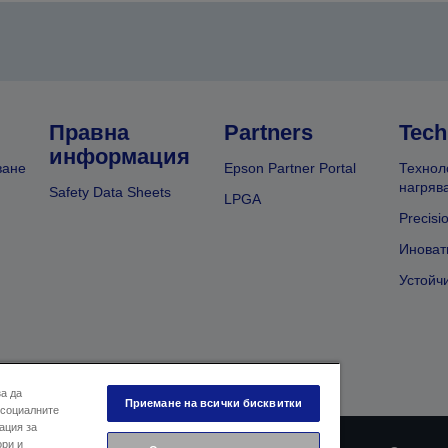
Правна
Partners
Tech
информация
ване
Epson Partner Portal
Технол
нагряв
Safety Data Sheets
LPGA
Precisi
Иноват
Устойч
за да
Приемане на всички бисквитки
 социалните
ация за
ори и