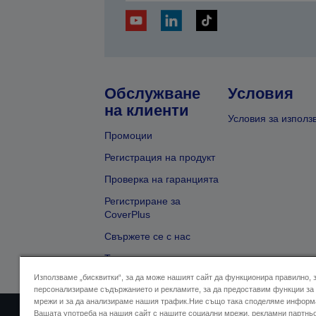
Обслужване
Условия
на клиенти
Условия за използ
Промоции
Регистрация на продукт
Проверка на гаранцията
Регистриране за
CoverPlus
Свържете се с нас
Търсене на търговец
Използваме „бисквитки“, за да може нашият сайт да функционира правилно, 
персонализираме съдържанието и рекламите, за да предоставим функции за
мрежи и за да анализираме нашия трафик.Ние също така споделяме информ
Вашата употреба на нашия сайт с нашите социални мрежи, рекламни партнь