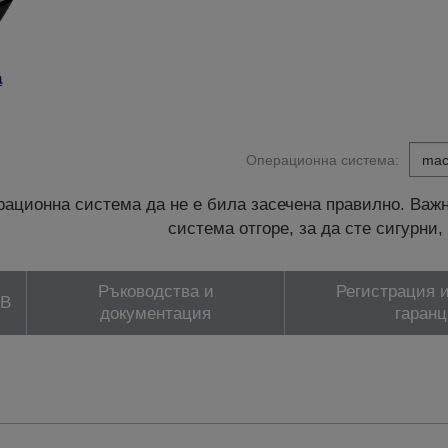
а
Операционна система:
ационна система да не е била засечена правилно. Важн
система отгоре, за да сте сигурн
Ръководства и
Регистрация и
ЗВ
документация
гаранц