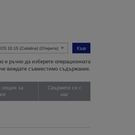
Към
о е ръчно да изберете операционната
и, че виждате съвместимо съдържание.
 опции за
Свържете се с
ия
нас