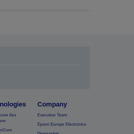
nologies
Company
огия без
Executive Team
ане
Epson Europe Electronics
onCore
Digigraphie