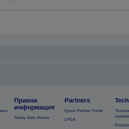
Правна
Partners
Tech
информация
ване
Epson Partner Portal
Технол
нагряв
Safety Data Sheets
LPGA
Precisi