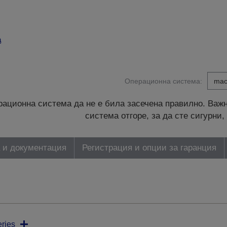
а
Операционна система:
ационна система да не е била засечена правилно. Важн
система отгоре, за да сте сигурн
 и документация
Регистрация и опции за гаранция
ries