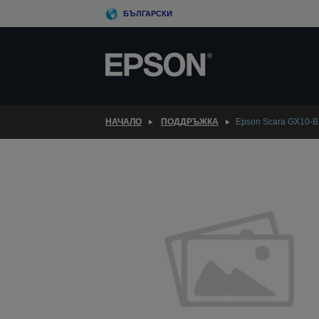
Skip
БЪЛГАРСКИ
to
main
content
НАЧАЛО
ПОДДРЪЖКА
Epson Scara GX10-B