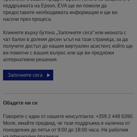
поддръжката на Epson, EVA ще ви помоли да
предоставите необходимата информация и ще ви
насочи през процеса.
Кликнете върху бутона „Започнете сега“ или иконата с
чат балон в долния десен ъгъл на тази страница, за да
получите достъп до нашия виртуален асистент, който ще
ви помогне с вашия въпрос или ще ви предложи
алтернативни решения.
Започнете сега
Обадете ни се
Говорете с един от нашите консултанти: +359 2 448 6390.
Моля, имайте предвид, че тази поддръжка е налична от
понеделник до петък от 9:00 до 18:00 часа. Не работим
на официални празници.