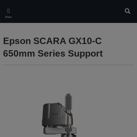
Skip
to
Търс
main
Меню
content
Epson SCARA GX10-C
650mm Series Support